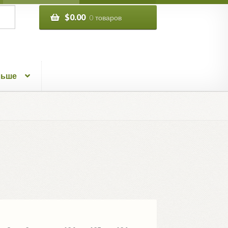
$
0.00
0 товаров
льше
тировка:
ые