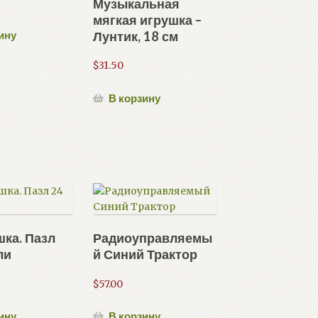
Музыкальная
мягкая игрушка –
ину
Лунтик, 18 см
$
31.50
В корзину
ка. Пазл
Радиоуправляемы
ли
й Синий Трактор
$
57.00
ину
В корзину