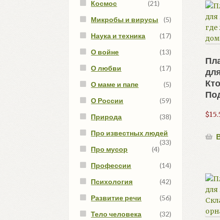
Космос
(21)
Микробы и вирусы
(5)
Наука и техника
(17)
О войне
(13)
Пла
О любви
(17)
дл
Кто
О маме и папе
(5)
По
О России
(59)
$
15.
Природа
(38)
Про известных людей
В
(33)
Про мусор
(4)
Профессии
(14)
Психология
(42)
Развитие речи
(56)
Тело человека
(32)