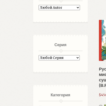
Серия
Ру
ми
су
(В.
Категория
$
45
В