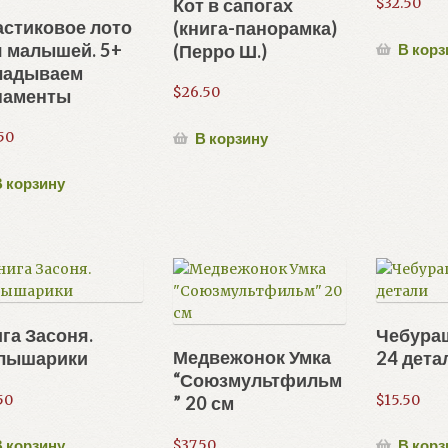
Кот в сапогах
$
32.50
стиковое лото
(книга-панорамка)
 малышей. 5+
В корз
(Перро Ш.)
ладываем
$
26.50
наменты
50
В корзину
 корзину
га Засоня.
Чебураш
Медвежонок Умка
лышарики
24 дета
“Союзмультфильм
50
$
15.50
” 20 см
$
37.50
 корзину
В корз