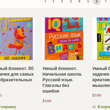
1
2
3
4
5
6
7
нед
ый блокнот. 80
Умный блокнот.
Умный б
ачек для самых
Начальная школа.
задачек
образительных
Русский язык.
креати
Глаголы без
мышле
ошибок
0
$
5.00
$
5.00
 корзину
В корз