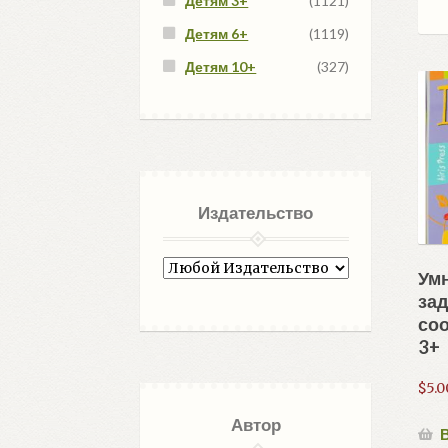
Детям 3+
(1121)
Детям 6+
(1119)
Детям 10+
(327)
Издательство
Умн
зад
со
3+
$
5.0
Автор
В