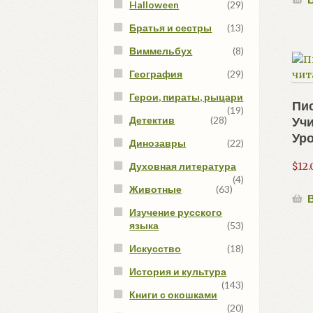
Halloween
(29)
Братья и сестры
(13)
Виммельбух
(8)
География
(29)
Герои, пираты, рыцари
Пи
(19)
Учи
Детектив
(28)
Уро
Динозавры
(22)
Духовная литература
$
12.
(4)
Животные
(63)
В
Изучение русского
языка
(53)
Искусство
(18)
История и культура
(143)
Книги с окошками
(20)