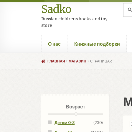
Sadko
Перейти
Перейти
Иск
Пои
к
к
Russian childrens books and toy
навигации
содержимому
store
О нас
Книжные подборки
ГЛАВНАЯ
МАГАЗИН
СТРАНИЦА 6
М
Возраст
Детям 0-3
(230)