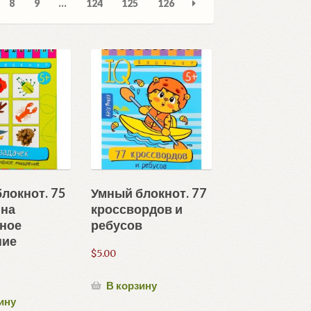
8
9
…
124
125
126
авние
локнот. 75
Умный блокнот. 77
 на
кроссвордов и
вное
ребусов
ние
$
5.00
В корзину
ину