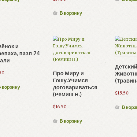
В корзину
ёнок и
епаха, пазл 24
тали
Детский
Про Миру и
Животн
50
Гошу.Учимся
(Травина
договариваться
 корзину
$
15.50
(Ремиш Н.)
$
16.50
В корз
В корзину