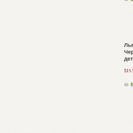
Льв
Чер
де
$
15.
В