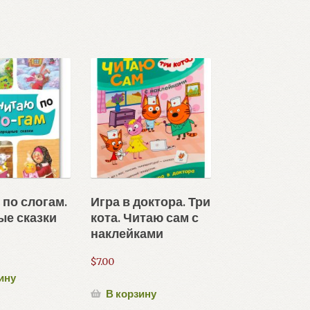
 по слогам.
Игра в доктора. Три
е сказки
кота. Читаю сам с
наклейками
$
7.00
ину
В корзину