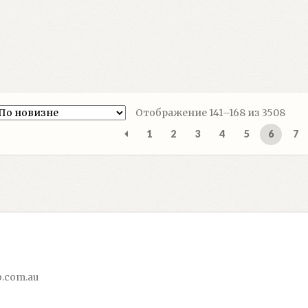
Сор
Отображение 141–168 из 3508
сам
1
2
3
4
5
6
7
нед
.com.au