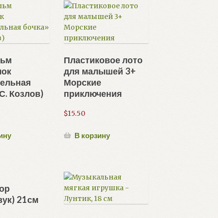
льм
Пластиковое лото
чок
для малышей 3+
тельная
Морские
С. Козлов)
приключения
$
15.50
ину
В корзину
ор
вук) 21см