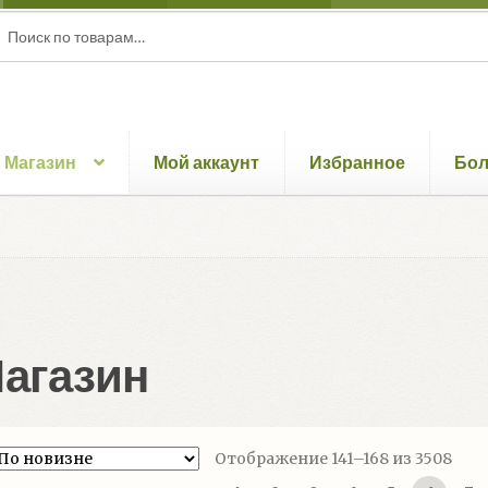
ать:
ск
Магазин
Мой аккаунт
Избранное
Бо
агазин
Сор
Отображение 141–168 из 3508
сам