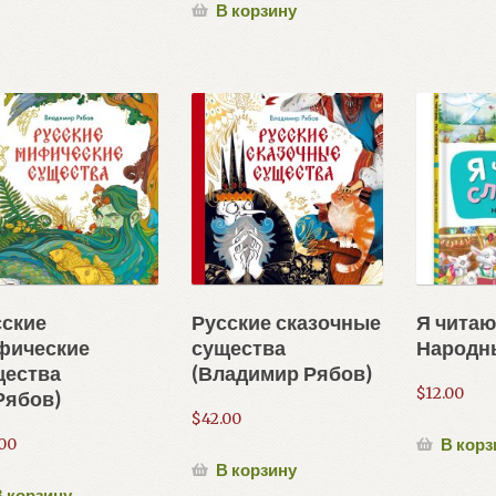
В корзину
сские
Русские сказочные
Я читаю
фические
существа
Народны
щества
(Владимир Рябов)
$
12.00
Рябов)
$
42.00
В корз
.00
В корзину
 корзину