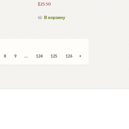
$
25.50
В корзину
тировка:
ые
8
9
…
124
125
126
авние