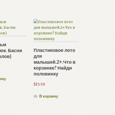
льм
Пластиковое лото
ок. Басни
для
ылов)
малышей.2+.Что в
корзинке? Найди
половинку
ину
$
15.50
В корзину