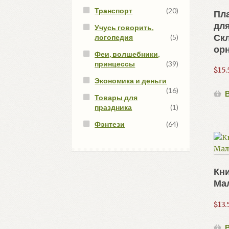
Транспорт
(20)
Пла
для
Учусь говорить,
Ск
логопедия
(5)
ор
Феи, волшебники,
принцессы
(39)
$
15.
Экономика и деньги
(16)
В
Товары для
праздника
(1)
Фэнтези
(64)
Кни
Ма
$
13.
В