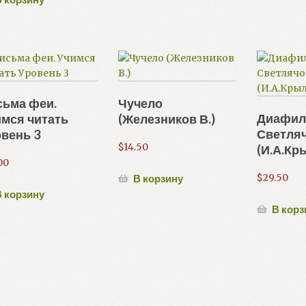
сьма феи.
Чучело
Диафи
мся читать
(Железников В.)
Светляч
вень 3
$
14.50
(И.А.Кр
00
$
29.50
В корзину
 корзину
В корз