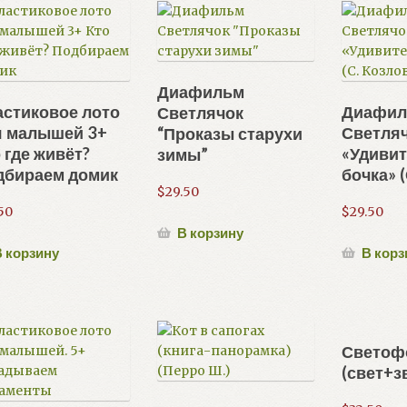
Диафильм
стиковое лото
Диафи
Светлячок
я малышей 3+
Светля
“Проказы старухи
 где живёт?
«Удиви
зимы”
дбираем домик
бочка» (
$
29.50
50
$
29.50
В корзину
 корзину
В корз
Светоф
(свет+з