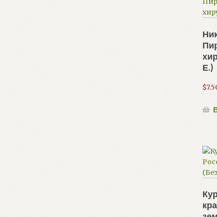
Ни
Пи
хир
Е.)
$
7.5
В
Ку
кра
зем