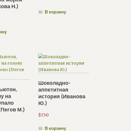
ова Н.)
В корзину
ину
Шоколадно-
ьютон,
аппетитная
у на
история (Иванова
упало
Ю.)
(Пегов М.)
$
7.50
В корзину