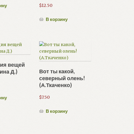
ину
$
12.50
В корзину
ия вещей
Вот ты какой,
ина Д.)
северный олень!
(А.Ткаченко)
$
7.50
ину
В корзину