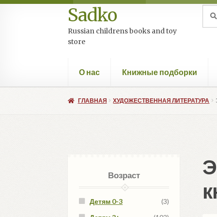
Sadko
Перейти
Перейти
Иск
Пои
к
к
Russian childrens books and toy
навигации
содержимому
store
О нас
Книжные подборки
ГЛАВНАЯ
ХУДОЖЕСТВЕННАЯ ЛИТЕРАТУРА
Э
Возраст
к
Детям 0-3
(3)