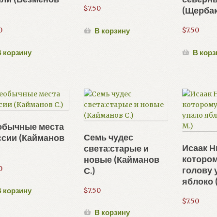
$
7.50
(Щербак
0
$
7.50
В корзину
 корзину
В корз
обычные места
Семь чудес
ссии (Кайманов
Исаак Н
света:старые и
котором
новые (Кайманов
0
голову 
С.)
яблоко 
$
7.50
 корзину
$
7.50
В корзину