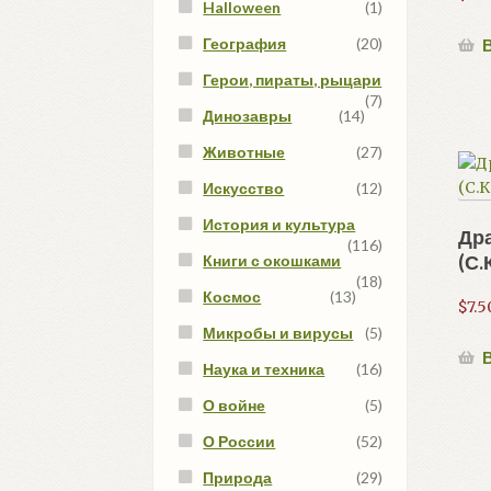
Halloween
(1)
География
(20)
В
Герои, пираты, рыцари
(7)
Динозавры
(14)
Животные
(27)
Искусство
(12)
История и культура
Др
(116)
(С.
Книги с окошками
(18)
Космос
(13)
$
7.5
Микробы и вирусы
(5)
В
Наука и техника
(16)
О войне
(5)
О России
(52)
Природа
(29)