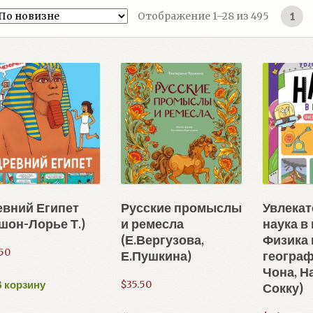
Сортиро
Отображение 1–28 из 495
1
самые
недавни
евний Египет
Русские промыслы
Увлека
шон-Лорье Т.)
и ремесла
наука в
(Е.Вергузова,
Физика 
.50
Е.Пушкина)
географ
Чона, Н
 корзину
$
35.50
Сокку)