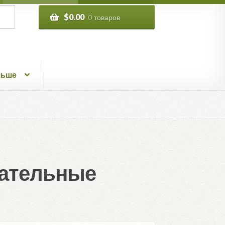
$
0.00
0 товаров
льше
вательные