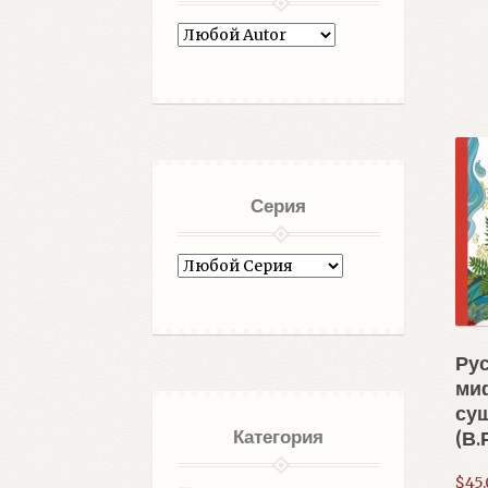
Серия
Ру
ми
су
Категория
(В.
$
45