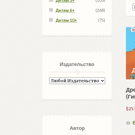
Детям 3+
(103)
Детям 6+
(268)
Детям 10+
(75)
Издательство
Др
(Ги
$
25
В
Автор