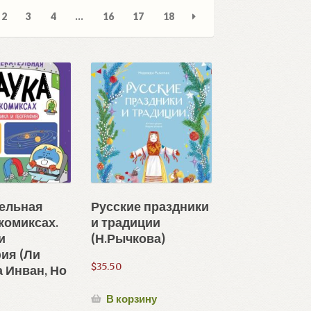
вка:
2
3
4
…
16
17
18
е
тельная
Русские праздники
 комиксах.
и традиции
и
(Н.Рычкова)
ия (Ли
$
35.50
а Инван, Но
В корзину