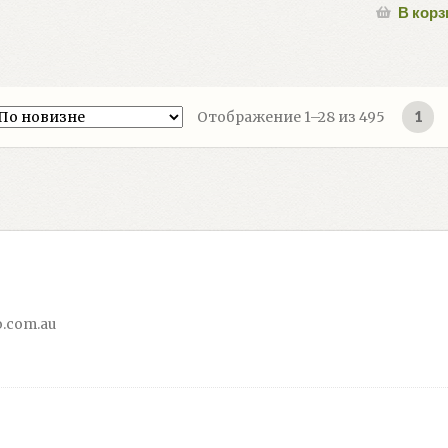
В корз
Сортиро
Отображение 1–28 из 495
1
самые
недавни
.com.au