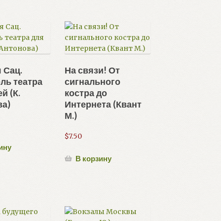
 Сац.
На связи! От
ль театра
сигнального
й (К.
костра до
ва)
Интернета (Квант
М.)
$
7.50
ину
В корзину