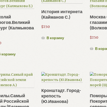
История интернета
колай
Москва
(Кайманов С.)
рогов.Великий
глазам
$
7.50
ург (Калмыкова
(Волков
$
7.50
В корзину
0
В корз
 корзину
Кронштадт. Город-
рилы.Самый
Поморы
крепость
й Российской
Покори
(Ю.Иванова)
ли (Безменов
северн