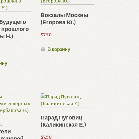
Вокзалы Москвы
 будущего
(Егорова Ю.)
и прошлого
$
7.50
ы Н.)
В корзину
ину
Парад Пуговиц
.
(Каликинская Е.)
тели
$
7.50
ых морей