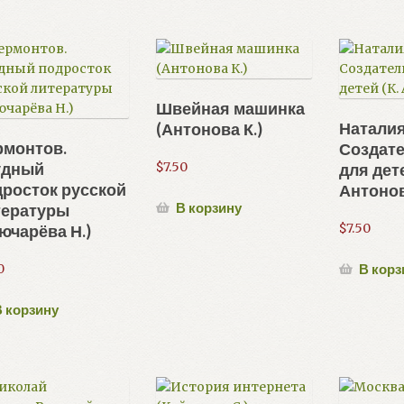
Швейная машинка
Наталия
(Антонова К.)
рмонтов.
Создате
$
7.50
удный
для дете
росток русской
Антоно
В корзину
тературы
$
7.50
ючарёва Н.)
0
В корз
 корзину