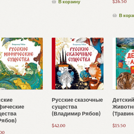
В корзину
$
26.50
В корз
сские
Русские сказочные
Детский
фические
существа
Животн
щества
(Владимир Рябов)
(Травина
Рябов)
$
42.00
$
15.50
.00