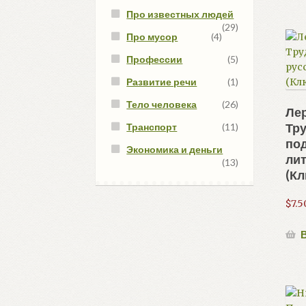
Про известных людей
(29)
Про мусор
(4)
Профессии
(5)
Развитие речи
(1)
Тело человека
(26)
Ле
Тр
Транспорт
(11)
под
Экономика и деньги
ли
(13)
(Кл
$
7.5
В