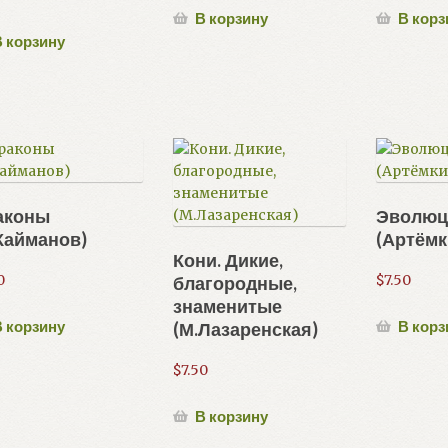
В корзину
В корз
 корзину
аконы
Эволюц
Кайманов)
(Артёмк
Кони. Дикие,
0
$
7.50
благородные,
знаменитые
 корзину
В корз
(М.Лазаренская)
$
7.50
В корзину