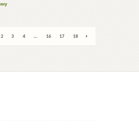
ину
вка:
2
3
4
…
16
17
18
е