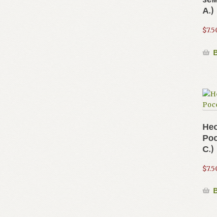
А.)
$
7.5
В
Не
Ро
С.)
$
7.5
В