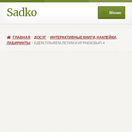
Sadko
Перейти
Перейти
Меню
к
к
навигации
содержимому
О нас
ГЛАВНАЯ
ДОСУГ
ИНТЕРАКТИВНЫЕ КНИГИ, НАКЛЕЙКИ,
Книжные подборки
ЛАБИРИНТЫ
ЕДЕМ,ПЛЫВЕМ,ЛЕТИМ И ИГРАЕМ.ВЫП.4
Развер
Магазин
вложе
меню
Мой аккаунт
Избранное
Развер
Больше
вложе
меню