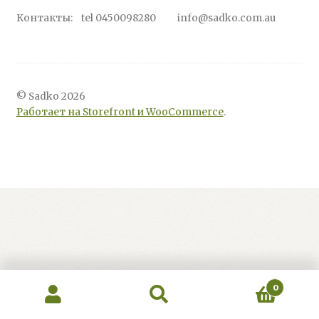
Контакты: tel 0450098280 info@sadko.com.au
© Sadko 2026
Работает на Storefront и WooCommerce
.
0
Искать:
Поиск