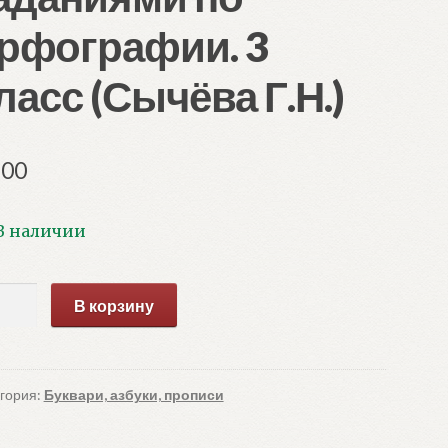
рфографии. 3
ласс (Сычёва Г.Н.)
.00
В наличии
ичество
В корзину
ара
описи
никулы
гория:
Буквари, азбуки, прописи
даниями