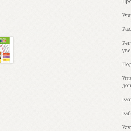
Про
Уча
Раз
Рег
ув
Под
Упр
до
Раз
Раб
Улу