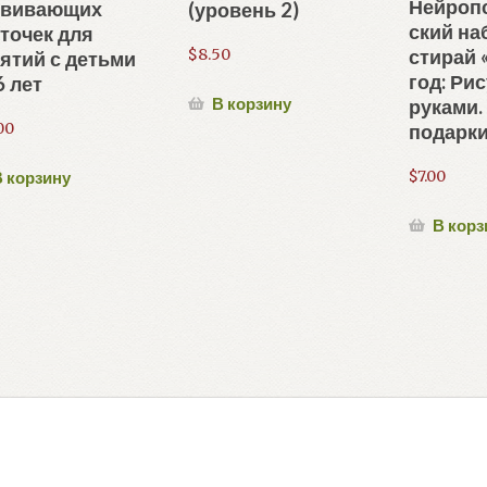
Нейроп
звивающих
(уровень 2)
ский на
точек для
стирай
$
8.50
ятий с детьми
год: Ри
6 лет
В корзину
руками.
00
подарк
$
7.00
 корзину
В корз