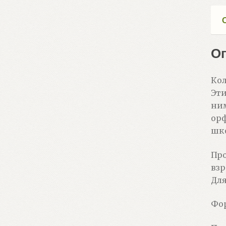
О
Кол
Эти
ним
орф
шко
Про
взр
Для
Фор