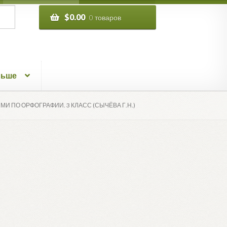
$
0.00
0 товаров
льше
И ПО ОРФОГРАФИИ. 3 КЛАСС (СЫЧЁВА Г.Н.)