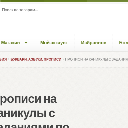
ать:
ск
Магазин
Мой аккаунт
Избранное
Бо
БИЯ
БУКВАРИ, АЗБУКИ, ПРОПИСИ
ПРОПИСИ НА КАНИКУЛЫ С ЗАДАНИЯМ
рописи на
аникулы с
аданиями по