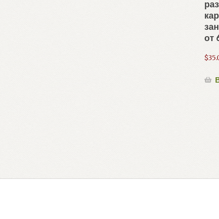
ра
кар
зан
от 
$
35.
В