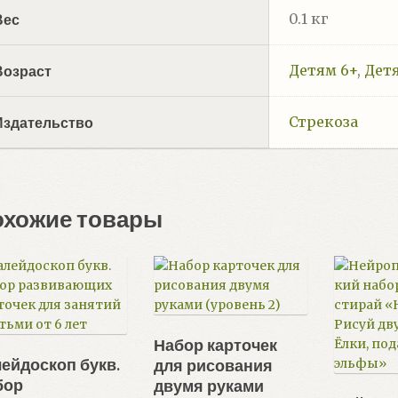
0.1 кг
Вес
Детям 6+
,
Дет
Возраст
Стрекоза
Издательство
охожие товары
Набор карточек
ейдоскоп букв.
для рисования
бор
двумя руками