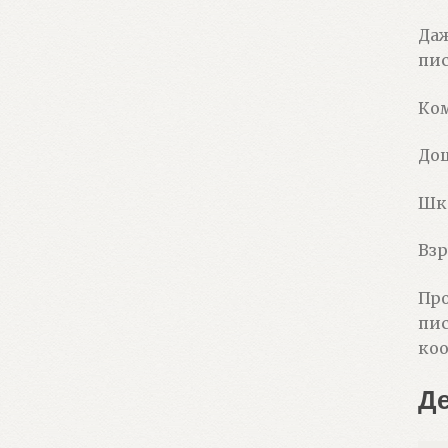
Даж
пис
Ком
Дош
Шко
Взр
Про
пис
ко
Д