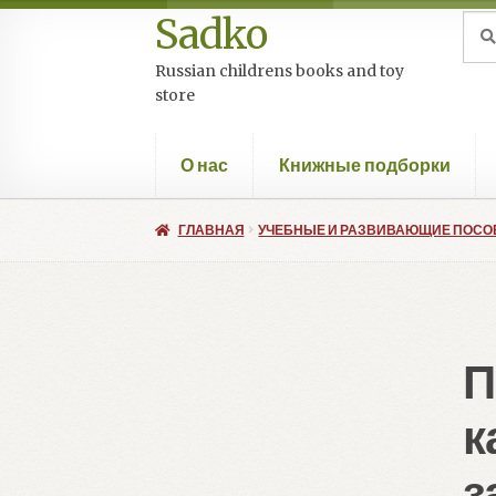
Sadko
Перейти
Перейти
Иск
Пои
к
к
Russian childrens books and toy
навигации
содержимому
store
О нас
Книжные подборки
ГЛАВНАЯ
УЧЕБНЫЕ И РАЗВИВАЮЩИЕ ПОСО
П
к
з