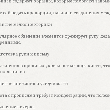
писи содержат образцы, которые помогают запом
т соблюдать пропорции, наклон и соединения меж
витие мелкой моторики
улярное обведение элементов тренирует руку, дел
еренными.
готовка руки к письму
ажнения в прописях укрепляют мышцы кисти, что
школьников.
витие внимания и усидчивости
ота с прописями требует концентрации, что полезн
чшение почерка