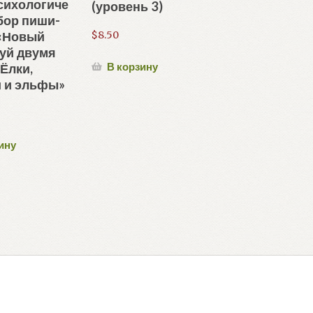
сихологиче
(уровень 3)
бор пиши-
 «Новый
$
8.50
суй двумя
В корзину
 Ёлки,
и и эльфы»
ину