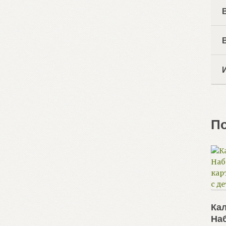
П
Кал
На