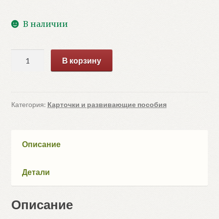
В наличии
Количество
В корзину
товара
Развиваем
внимание
и
Категория:
Карточки и развивающие пособия
память.
Умные
карточки
Описание
Детали
Описание