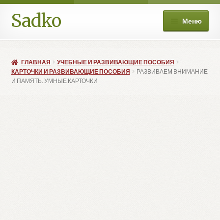
Sadko
Перейти
Перейти
Меню
к
к
навигации
содержимому
О нас
ГЛАВНАЯ
УЧЕБНЫЕ И РАЗВИВАЮЩИЕ ПОСОБИЯ
Книжные подборки
КАРТОЧКИ И РАЗВИВАЮЩИЕ ПОСОБИЯ
РАЗВИВАЕМ ВНИМАНИЕ
И ПАМЯТЬ. УМНЫЕ КАРТОЧКИ
Развер
Магазин
вложе
меню
Мой аккаунт
Избранное
Развер
Больше
вложе
меню