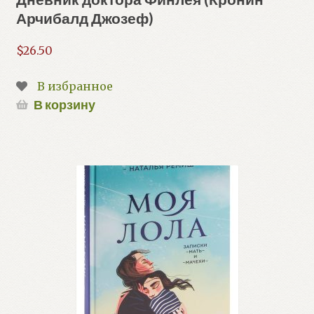
Арчибалд Джозеф)
$
26.50
В избранное
В корзину