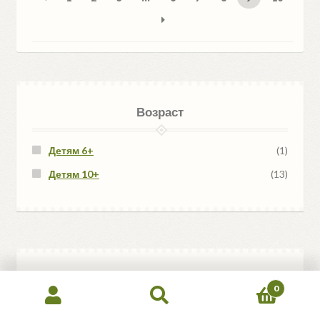
Возраст
Детям 6+
(1)
Детям 10+
(13)
Издательство
0
Искать:
Поиск