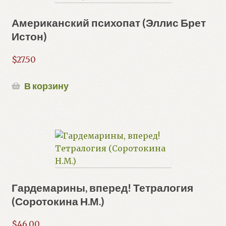
Американский психопат (Эллис Брет
Истон)
$
27.50
В корзину
Гардемарины, вперед! Тетралогия
(Соротокина Н.М.)
$
46.00