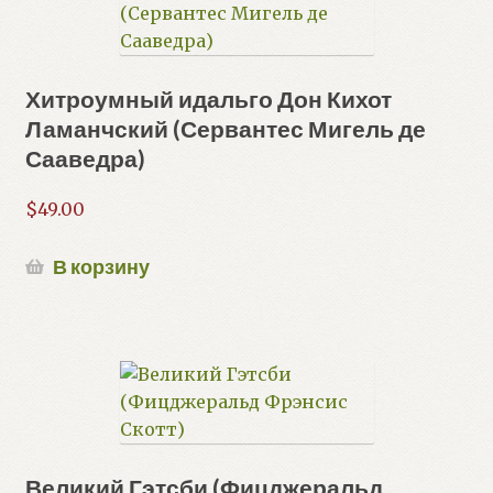
Хитроумный идальго Дон Кихот
Ламанчский (Сервантес Мигель де
Сааведра)
$
49.00
В корзину
Великий Гэтсби (Фицджеральд