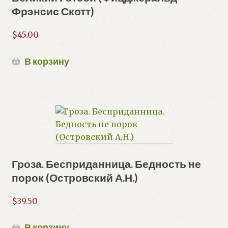
Фрэнсис Скотт)
$
45.00
В корзину
Гроза. Бесприданница. Бедность не
порок (Островский А.Н.)
$
39.50
В корзину