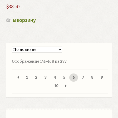
$
38.50
В корзину
Сортировка:
Отображение 141–168 из 277
самые
недавние
1
2
3
4
5
6
7
8
9
10