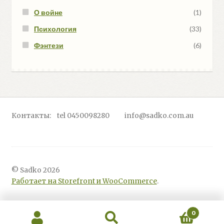
О войне
(1)
Психология
(33)
Фэнтези
(6)
Контакты: tel 0450098280 info@sadko.com.au
© Sadko 2026
Работает на Storefront и WooCommerce
.
0
Искать:
Поиск