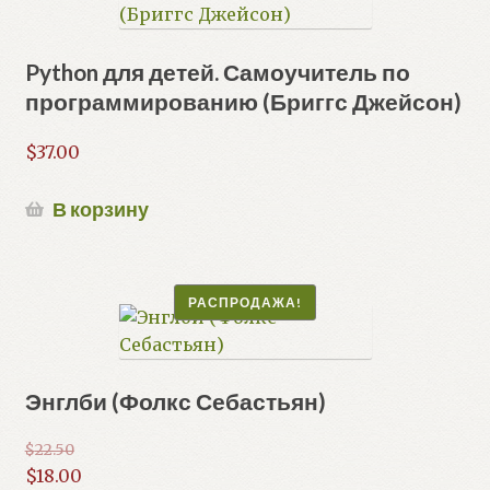
Python для детей. Самоучитель по
программированию (Бриггс Джейсон)
$
37.00
В корзину
РАСПРОДАЖА!
Энглби (Фолкс Себастьян)
$
22.50
Первоначальная
$
18.00