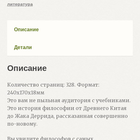
литература
История
философии
в
комиксе
Описание
(Ван
Ленте
Детали
Фред)
Описание
Количество страниц: 328. Формат:
240x170x18мм
Это вам не пыльная аудитория с учебниками.
Это история философии от Древнего Китая
до Жака Деррида, рассказанная совершенно
по-новому.
Вы увидите философов с самых