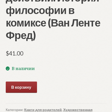
философии в
комиксе (Ван Ленте
Фред)
$
41.00
В наличии
Количество
В корзину
товара
Философы
в
действии.
Категории:
Книги для родителей
,
Художественная