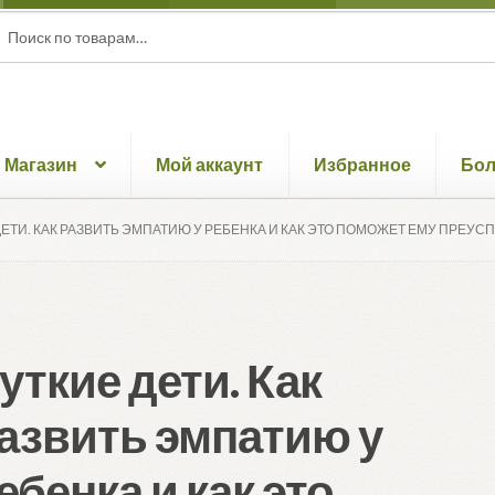
ать:
ск
Магазин
Мой аккаунт
Избранное
Бо
ДЕТИ. КАК РАЗВИТЬ ЭМПАТИЮ У РЕБЕНКА И КАК ЭТО ПОМОЖЕТ ЕМУ ПРЕУС
уткие дети. Как
азвить эмпатию у
ебенка и как это