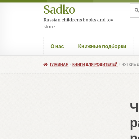
Sadko
Перейти
Перейти
Иск
Пои
к
к
Russian childrens books and toy
навигации
содержимому
store
О нас
Книжные подборки
ГЛАВНАЯ
КНИГИ ДЛЯ РОДИТЕЛЕЙ
ЧУТКИЕ 
Ч
р
р