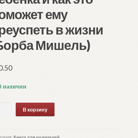
оможет ему
реуспеть в жизни
Борба Мишель)
0.50
В наличии
ичество
В корзину
ара
кие
и.
к
гория:
Книги для родителей