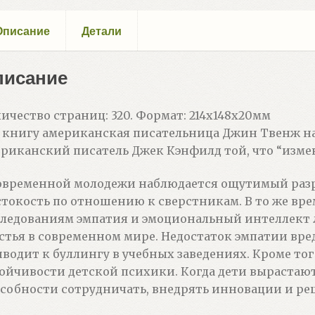
Описание
Детали
писание
ичество страниц: 320. Формат: 214x148x20мм
 книгу американская писательница Джин Твенж наз
риканский писатель Джек Кэнфилд той, что “изме
овременной молодежи наблюдается ощутимый разр
токость по отношению к сверстникам. В то же вре
ледованиям эмпатия и эмоциональный интеллект 
стья в современном мире. Недостаток эмпатии вре
водит к буллингу в учебных заведениях. Кроме тог
ойчивости детской психики. Когда дети вырастают
собности сотрудничать, внедрять инновации и ре