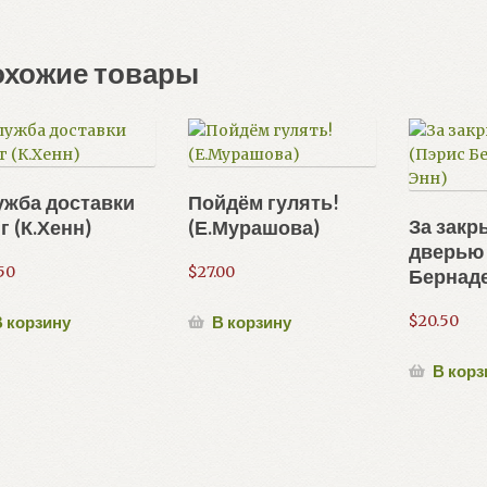
охожие товары
ужба доставки
Пойдём гулять!
За закр
г (К.Хенн)
(Е.Мурашова)
дверью
50
$
27.00
Бернаде
$
20.50
 корзину
В корзину
В корз