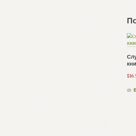
П
Сл
кни
$
16.
В