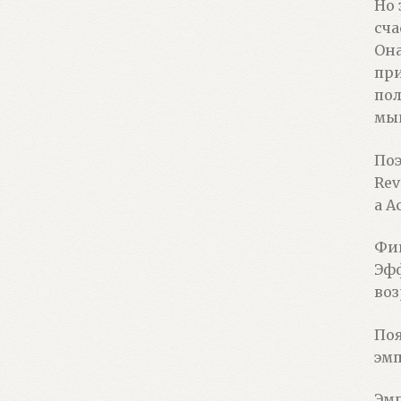
Но 
сча
Она
при
пол
мыш
Поэ
Rev
а А
Фи
Эфф
воз
Поя
эмп
Эмп