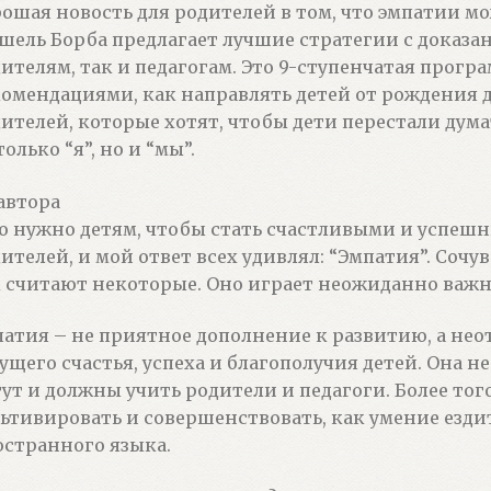
ошая новость для родителей в том, что эмпатии мо
ель Борба предлагает лучшие стратегии с доказ
ителям, так и педагогам. Это 9-ступенчатая прогр
омендациями, как направлять детей от рождения д
ителей, которые хотят, чтобы дети перестали думат
только “я”, но и “мы”.
автора
о нужно детям, чтобы стать счастливыми и успеш
ителей, и мой ответ всех удивлял: “Эмпатия”. Сочу
 считают некоторые. Оно играет неожиданно важную
атия – не приятное дополнение к развитию, а не
ущего счастья, успеха и благополучия детей. Она н
ут и должны учить родители и педагоги. Более того
ьтивировать и совершенствовать, как умение езди
странного языка.