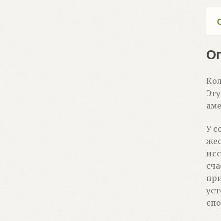
О
Кол
Эту
аме
У с
жес
исс
сча
при
уст
спо