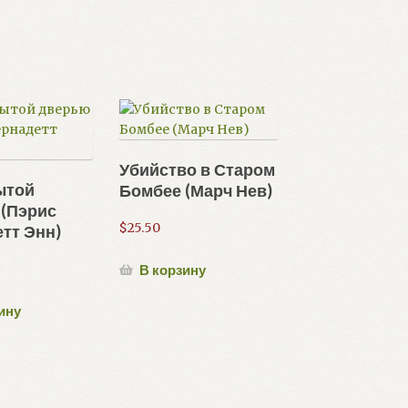
Убийство в Старом
ытой
Бомбее (Марч Нев)
 (Пэрис
$
25.50
тт Энн)
В корзину
ину