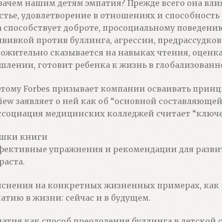
зачем нашим детям эмпатия? Прежде всего она влия
стье, удовлетворение в отношениях и способность 
 способствует доброте, просоциальному поведени
вивкой против буллинга, агрессии, предрассудков
ожительно сказывается на навыках чтения, оценк
лении, готовит ребенка к жизнь в глобализованно
тому Forbes призывает компании осваивать принци
iew заявляет о ней как об “основной составляющей 
ссоциация медицинских колледжей считает “ключе
шки книги
ективные упражнения и рекомендации для развит
раста.
снения на конкретных жизненных примерах, как 
атию в жизни: сейчас и в будущем.
атия как способ преодоления буллинга в детской с