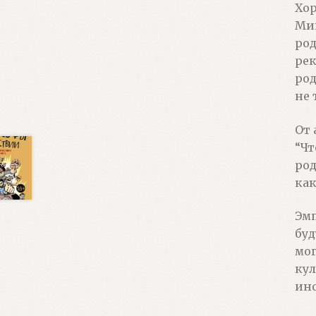
Хор
Миш
род
рек
род
не 
От 
“Чт
род
как
Эмп
буд
мог
кул
ино