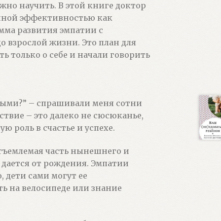
жно научить. В этой книге доктор
анной эффективностью как
амма развития эмпатии с
о взрослой жизни. Это план для
ь только о себе и начали говорить
ными?” – спрашивали меня сотни
вствие – это далеко не сюсюканье,
 роль в счастье и успехе.
отъемлемая часть нынешнего и
е дается от рождения. Эмпатии
, дети сами могут ее
ть на велосипеде или знание