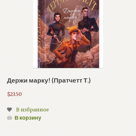
Держи марку! (Пратчетт Т.)
$
23.50
В избранное
В корзину