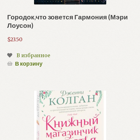
Городок,что зовется Гармония (Мэри
Лоусон)
$
23.50
В избранное
В корзину