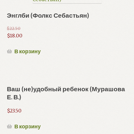
Энглби (Фолкс Себастьян)
$
22.50
Первоначальная
$
18.00
цена
Текущая
составляла
цена:
В корзину
$22.50.
$18.00.
Ваш (не)удобный ребенок (Мурашова
Е. В.)
$
23.50
В корзину