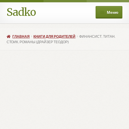
Sadko
Перейти
Перейти
Меню
к
к
навигации
содержимому
О нас
ГЛАВНАЯ
КНИГИ ДЛЯ РОДИТЕЛЕЙ
ФИНАНСИСТ. ТИТАН.
Книжные подборки
СТОИК. РОМАНЫ (ДРАЙЗЕР ТЕОДОР)
Развер
Магазин
вложе
меню
Мой аккаунт
Избранное
Развер
Больше
вложе
меню