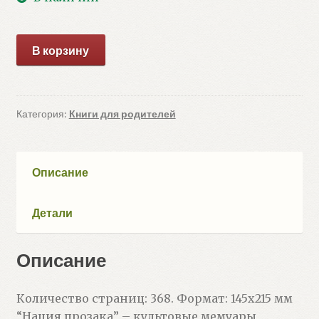
Количество
В корзину
товара
Нация
прозака
(Вуртцель
Категория:
Книги для родителей
Э.)
Описание
Детали
Описание
Количество страниц: 368. Формат: 145х215 мм
“Нация прозака” – культовые мемуары