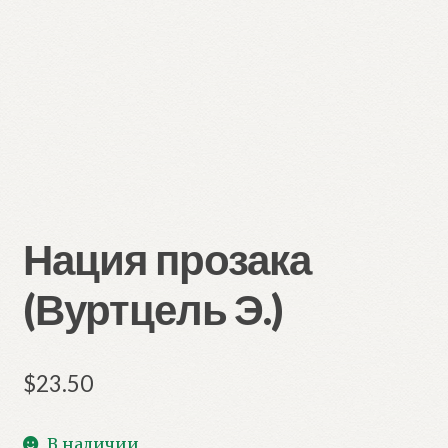
Нация прозака
(Вуртцель Э.)
$
23.50
В наличии