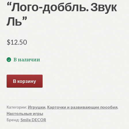
“Лого-доббль. Звук
Ль”
$
12.50
В наличии
Количество
В корзину
товара
Набор
карточек
"Лого-
Категории:
Игрушки
,
Карточки и развивающие пособия
,
Настольные игры
доббль.
Бренд:
Smile DECOR
Звук
Ль"