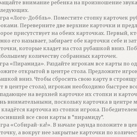
ащайте внимание ребенка на произношение звука Ж
следующих.
Игра «Лого-Доббль». Поместите стопку карточек ру
оками. Переверните две верхние карточки и пред
орое присутствует на обеих карточках. Первый, кт
мко его называет, забирает обе карточки себе и за
точки, которые кладет на стол рубашкой вниз. Поб
большему количеству собранных карточек.
Игра «Пирамида». Раздайте игрокам все карты по о
ожите открытой в центре стола. Предложите игрок
ашкой вниз. Чтобы сбросить свою карту в строящ
т в центре стола), игрокам необходимо быстрее вс
падающее на верхней карточке их стопки и карточ
нь внимательными, поскольку карточка в центре ме
 кладётся карточка из стопки игрока. Победителе
осивший все свои карты в “пирамиду”.
Игра «Собирай-ка!». В начале раунда положите в ц
точку, а вокруг нее закрытые карточки по количе