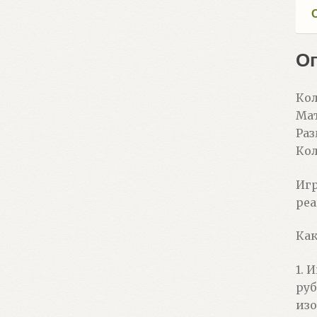
О
Кол
Мат
Раз
Кол
Игр
реа
Как
1. 
руб
изо