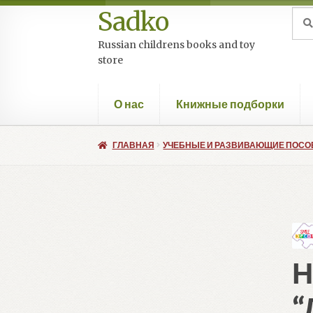
Sadko
Перейти
Перейти
Иск
Пои
к
к
Russian childrens books and toy
навигации
содержимому
store
О нас
Книжные подборки
ГЛАВНАЯ
УЧЕБНЫЕ И РАЗВИВАЮЩИЕ ПОСО
Н
“