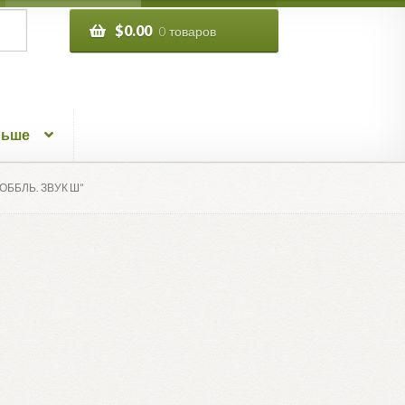
$
0.00
0 товаров
льше
ОББЛЬ. ЗВУК Ш”