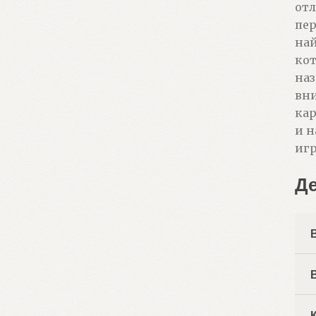
отл
пер
най
кот
наз
вни
кар
и н
игр
Д