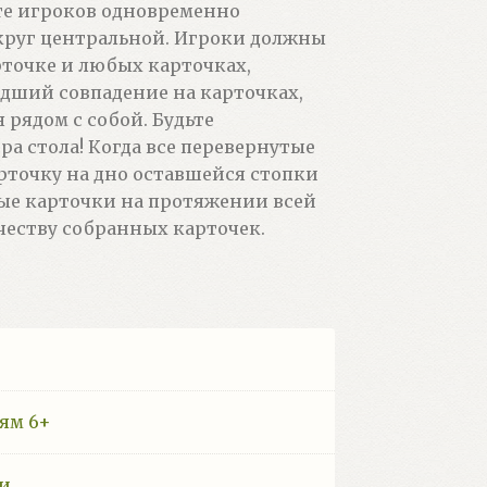
те игроков одновременно
круг центральной. Игроки должны
точке и любых карточках,
едший совпадение на карточках,
 рядом с собой. Будьте
ра стола! Когда все перевернутые
рточку на дно оставшейся стопки
ые карточки на протяжении всей
честву собранных карточек.
ям 6+
чи