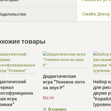
Смайл Декор
Издательство
охожие товары
Дидактическая
дактический
Набор к
игра “Теневое лото
териал
для ри
на звук Р”
ногофункциона
двумя 
$
12.50
ая игра
“Корабл
зинки”
(уровен
В корзину