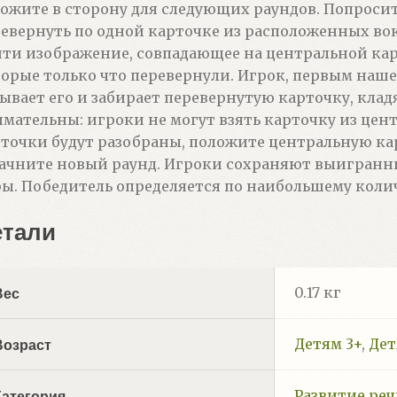
ожите в сторону для следующих раундов. Попроси
евернуть по одной карточке из расположенных во
ти изображение, совпадающее на центральной кар
орые только что перевернули. Игрок, первым наш
ывает его и забирает перевернутую карточку, кладя
мательны: игроки не могут взять карточку из цент
точки будут разобраны, положите центральную ка
ачните новый раунд. Игроки сохраняют выигранн
ы. Победитель определяется по наибольшему коли
етали
0.17 кг
Вес
Детям 3+
,
Дет
Возраст
Развитие ре
Категория