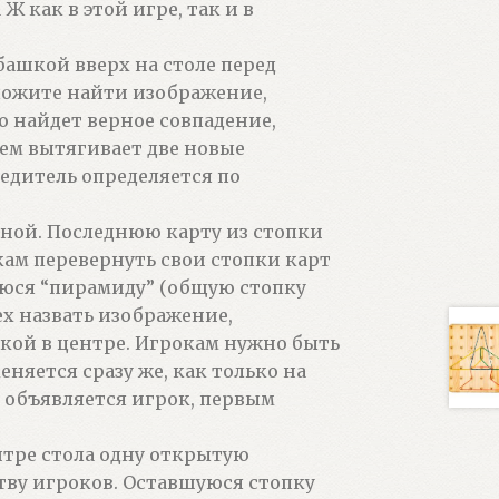
 как в этой игре, так и в
башкой вверх на столе перед
ложите найти изображение,
о найдет верное совпадение,
тем вытягивает две новые
едитель определяется по
дной. Последнюю карту из стопки
ам перевернуть свои стопки карт
уюся “пирамиду” (общую стопку
ех назвать изображение,
кой в центре. Игрокам нужно быть
няется сразу же, как только на
м объявляется игрок, первым
ентре стола одну открытую
ству игроков. Оставшуюся стопку