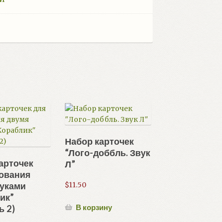
Набор карточек
“Лого-доббль. Звук
арточек
Л”
сования
$
11.50
руками
ик”
В корзину
ь 2)