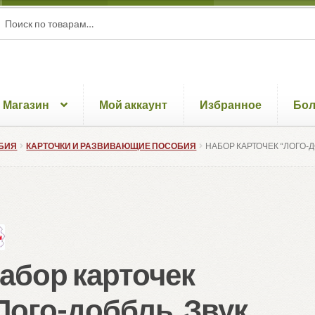
ать:
ск
Магазин
Мой аккаунт
Избранное
Бо
БИЯ
КАРТОЧКИ И РАЗВИВАЮЩИЕ ПОСОБИЯ
НАБОР КАРТОЧЕК “ЛОГО-Д
абор карточек
Лого-доббль. Звук