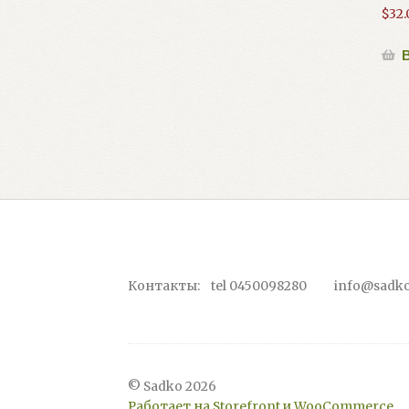
$
32.
В
Контакты: tel 0450098280 info@sadko
© Sadko 2026
Работает на Storefront и WooCommerce
.