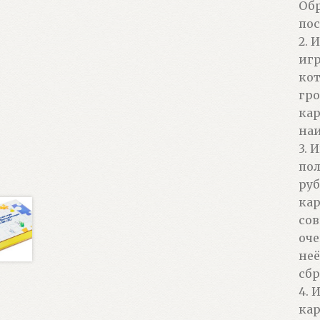
Обр
по
2. 
игр
кот
гро
кар
наи
3. 
пол
руб
кар
сов
оче
неё
сбр
4. 
кар