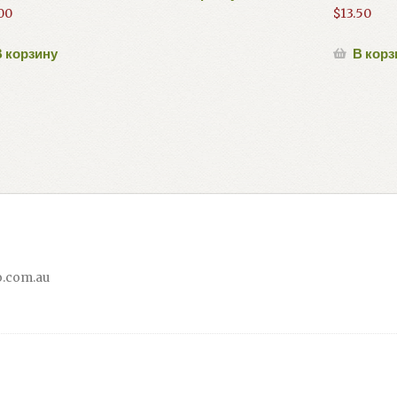
00
$
13.50
 корзину
В корз
.com.au