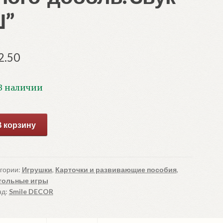
”
2.50
В наличии
ичество
В корзину
ара
бор
точек
го-
гории:
Игрушки
,
Карточки и развивающие пособия
,
тольные игры
бль.
нд:
Smile DECOR
к