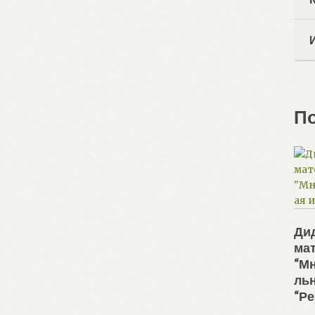
П
Ди
ма
“М
льн
“Ре