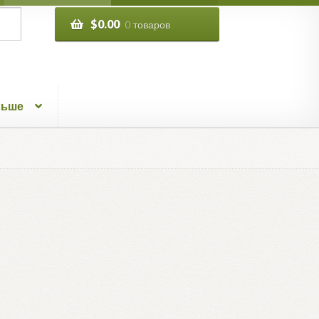
$
0.00
0 товаров
льше