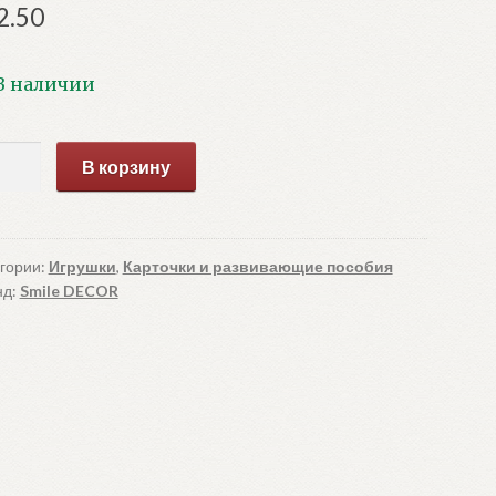
2.50
В наличии
ичество
В корзину
ара
сочки
ена
гории:
Игрушки
,
Карточки и развивающие пособия
нд:
Smile DECOR