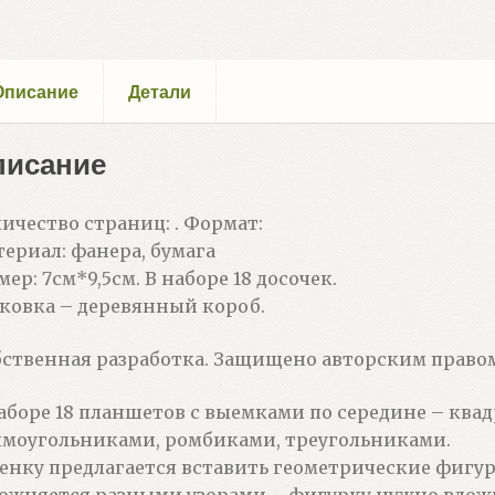
Описание
Детали
писание
ичество страниц: . Формат:
ериал: фанера, бумага
мер: 7см*9,5см. В наборе 18 досочек.
ковка – деревянный короб.
ственная разработка. Защищено авторским правом
аборе 18 планшетов с выемками по середине – квад
моугольниками, ромбиками, треугольниками.
енку предлагается вставить геометрические фигур
ожняется разными узорами – фигурку нужно вложи