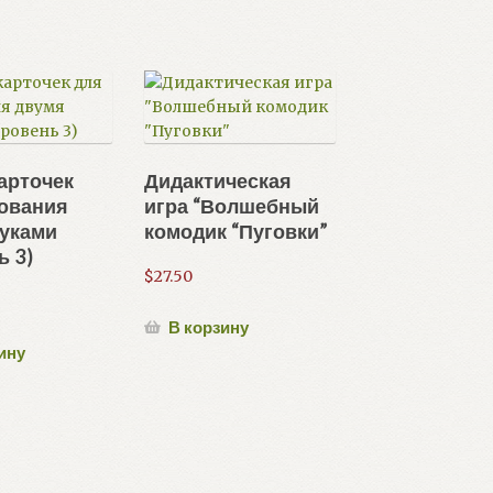
арточек
Дидактическая
сования
игра “Волшебный
руками
комодик “Пуговки”
ь 3)
$
27.50
В корзину
ину