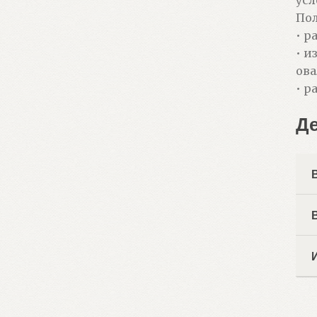
Пол
• р
• и
ова
• р
Д