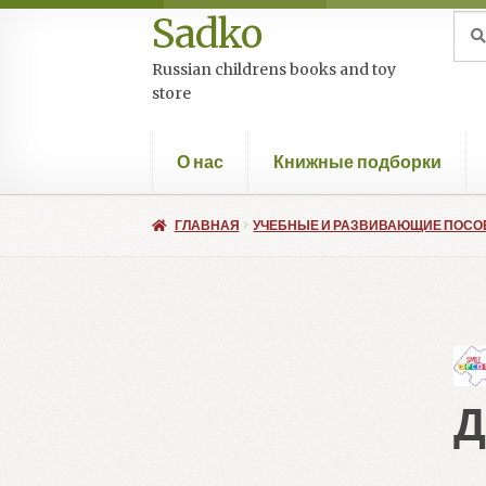
Sadko
Перейти
Перейти
Иск
Пои
к
к
Russian childrens books and toy
навигации
содержимому
store
О нас
Книжные подборки
ГЛАВНАЯ
УЧЕБНЫЕ И РАЗВИВАЮЩИЕ ПОСО
Д