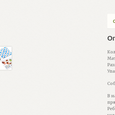
О
Кол
Мат
Раз
Упа
Соб
В н
пря
Реб
усл