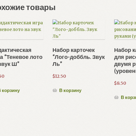
охожие товары
дактическая
Набор карточек
Набор к
а “Теневое лото
“Лого-доббль. Звук
для ри
звук Ш”
Ль”
двумя 
(уровен
50
$
12.50
$
8.50
 корзину
В корзину
В корз