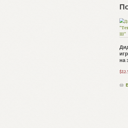
П
Ди
игр
на 
$
12.
В