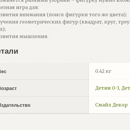
езная игра для:
азвития внимания (поиск фигурки того же цвета);
зучения геометрических фигур (квадрат, круг, тре
л);
азвития мышления.
етали
0.42 кг
Вес
Детям 0-3
,
Дет
Возраст
Смайл Декор
Издательство