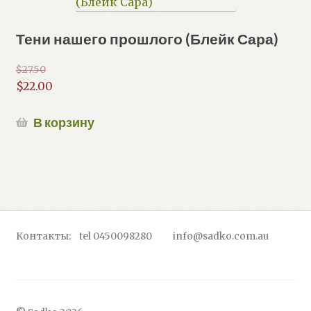
Тени нашего прошлого (Блейк Сара)
$
27.50
Первоначальная
$
22.00
цена
Текущая
составляла
цена:
В корзину
$27.50.
$22.00.
Контакты: tel 0450098280 info@sadko.com.au