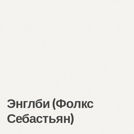
Энглби (Фолкс
Себастьян)