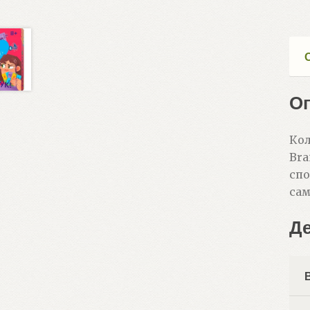
О
Кол
Bra
спо
сам
Д