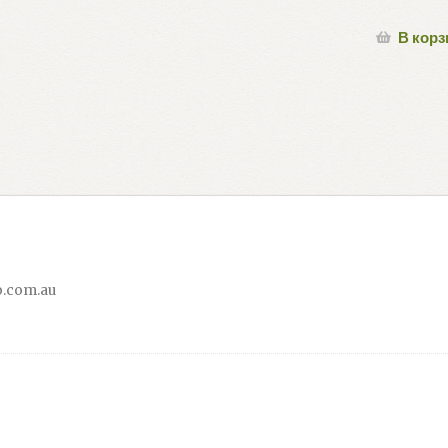
В корз
.com.au