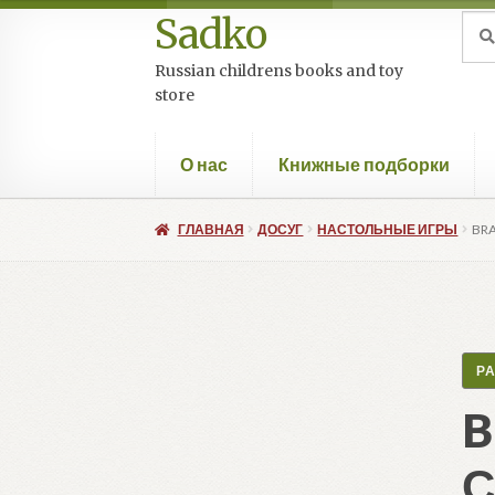
составляла
$19.00.
Sadko
Перейти
Перейти
Иск
Пои
$21.50.
к
к
Russian childrens books and toy
навигации
содержимому
store
О нас
Книжные подборки
ГЛАВНАЯ
ДОСУГ
НАСТОЛЬНЫЕ ИГРЫ
BR
Р
B
С