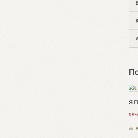
П
Я 
$
83
В