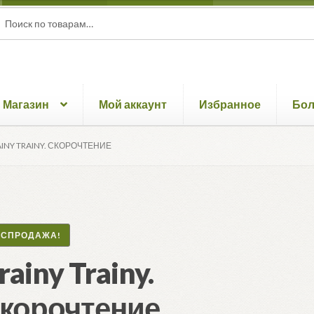
ать:
ск
Магазин
Мой аккаунт
Избранное
Бо
AINY TRAINY. СКОРОЧТЕНИЕ
АСПРОДАЖА!
rainy Trainy.
корочтение