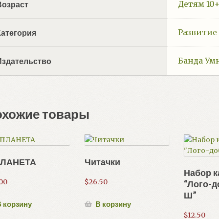
Детям 10
Возраст
Развитие
Категория
Банда Ум
Издательство
охожие товары
ПЛАНЕТА
Читачки
Набор к
.00
$
26.50
“Лого-д
Ш”
 корзину
В корзину
$
12.50