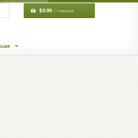
$
0.00
0 товаров
льше