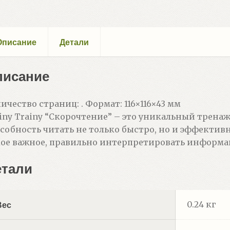
Описание
Детали
писание
ичество страниц: . Формат: 116×116×43 мм
iny Trainy “Скорочтение” – это уникальный трена
собность читать не только быстро, но и эффективн
ое важное, правильно интерпретировать информац
етали
0.24 кг
Вес