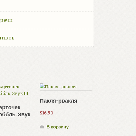
+
 речи
ников
Пакля-рвакля
арточек
$
16.50
оббль. Звук
В корзину