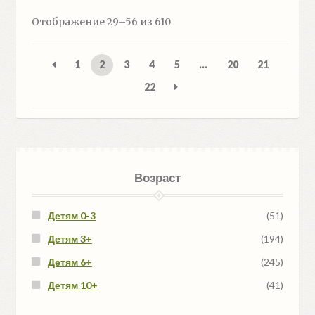
Сортировка:
Отображение 29–56 из 610
самые
недавние
1
2
3
4
5
…
20
21
22
Возраст
Детям 0-3
(51)
Детям 3+
(194)
Детям 6+
(245)
Детям 10+
(41)