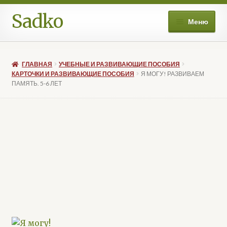
Sadko
Перейти
Перейти
Меню
к
к
навигации
содержимому
О нас
ГЛАВНАЯ
УЧЕБНЫЕ И РАЗВИВАЮЩИЕ ПОСОБИЯ
Книжные подборки
КАРТОЧКИ И РАЗВИВАЮЩИЕ ПОСОБИЯ
Я МОГУ! РАЗВИВАЕМ
ПАМЯТЬ. 5-6 ЛЕТ
Магазин
Мой аккаунт
Избранное
Больше