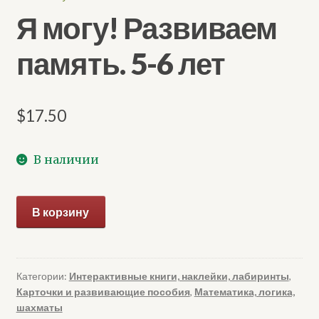
Я могу! Развиваем
память. 5-6 лет
$
17.50
В наличии
Количество
В корзину
товара
Я
могу!
Развиваем
Категории:
Интерактивные книги, наклейки, лабиринты
,
Карточки и развивающие пособия
,
Математика, логика,
память.
шахматы
5-