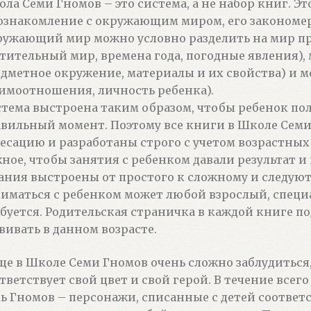
ла Семи Гномов – это система, а не набор книг. Э
ознакомление с окружающим миром, его закономе
ужающий мир можно условно разделить на мир п
тительный мир, времена года, погодные явления),
дметное окружение, материалы и их свойства) и м
имоотношения, личность ребенка).
тема выстроена таким образом, чтобы ребенок по
вильный момент. Поэтому все книги в Школе Сем
есацию и разработаны строго с учетом возрастных
ное, чтобы занятия с ребенком давали результат и
ания выстроены от простого к сложному и следуют
иматься с ребенком может любой взрослый, специ
буется. Родительская страничка в каждой книге по
вивать в данном возрасте.
ще в Школе Семи Гномов очень сложно заблудиться,
тветствует свой цвет и свой герой. В течение все
ь Гномов – персонажи, списанные с детей соответ