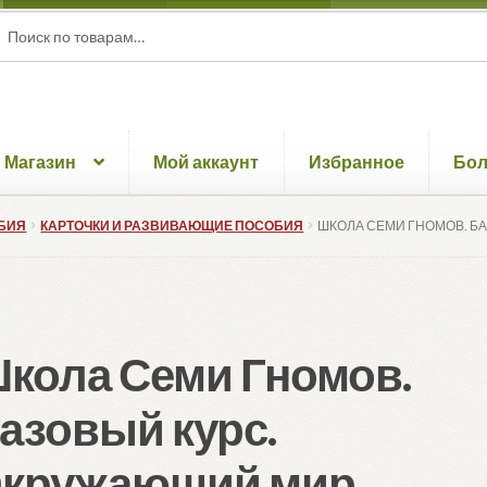
ать:
ск
Магазин
Мой аккаунт
Избранное
Бо
БИЯ
КАРТОЧКИ И РАЗВИВАЮЩИЕ ПОСОБИЯ
ШКОЛА СЕМИ ГНОМОВ. Б
кола Семи Гномов.
азовый курс.
кружающий мир.