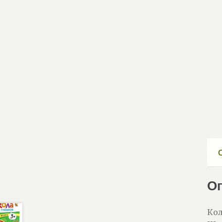
О
Кол