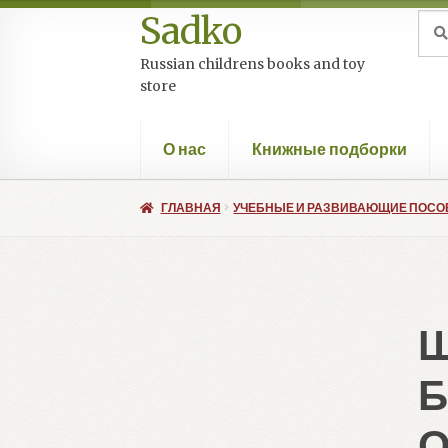
Sadko
Перейти
Перейти
Иск
Пои
к
к
Russian childrens books and toy
навигации
содержимому
store
О нас
Книжные подборки
ГЛАВНАЯ
УЧЕБНЫЕ И РАЗВИВАЮЩИЕ ПОСО
Ш
Б
О