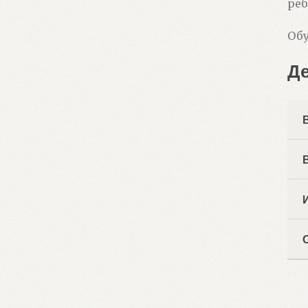
реб
Обу
Д