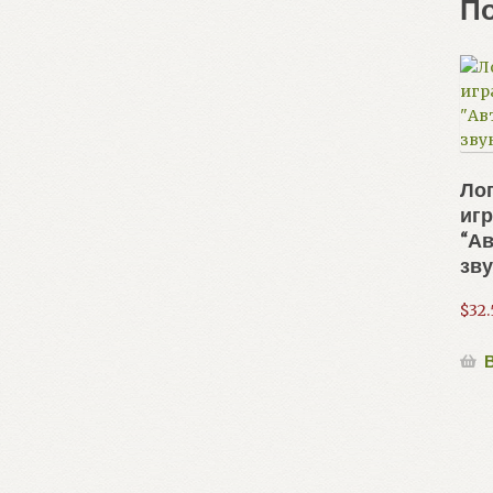
П
Ло
игр
“А
зву
$
32.
В