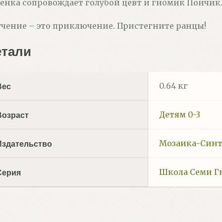
енка сопровождает голубой цевт и гномик Пончик
чение – это приключение. Пристегните ранцы!
етали
0.64 кг
Вес
Детям 0-3
Возраст
Мозаика-Синт
Издательство
Школа Семи Г
Серия