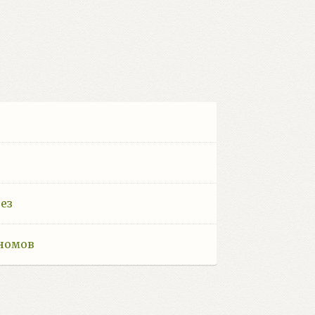
.
ез
номов