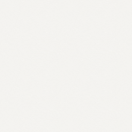
Ко
2+