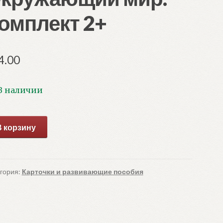
омплект 2+
4.00
В наличии
ичество
В корзину
ара
ола
ми
мов.
гория:
Карточки и развивающие пособия
зовый
с.
ружающий
.