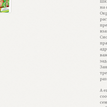
Шко
на 
Окр
рас
пре
вза
Сис
пра
адр
важ
зад
Зан
тре
раз
А е
соо
сем