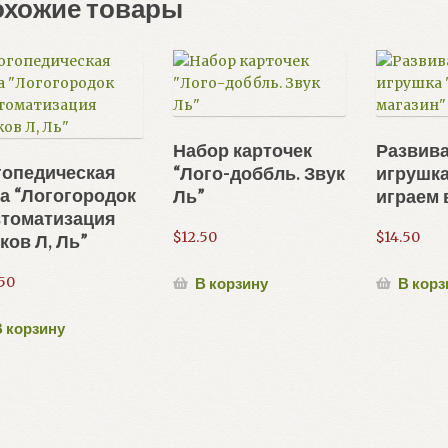
охожие товары
Набор карточек
Развив
гопедическая
“Лого-доббль. Звук
игрушк
а “Логогородок
Ль”
играем 
втоматизация
$
12.50
$
14.50
ков Л, Ль”
50
В корзину
В корз
 корзину