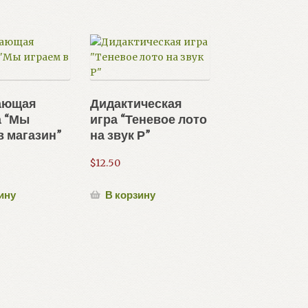
ающая
Дидактическая
а “Мы
игра “Теневое лото
в магазин”
на звук Р”
$
12.50
ину
В корзину