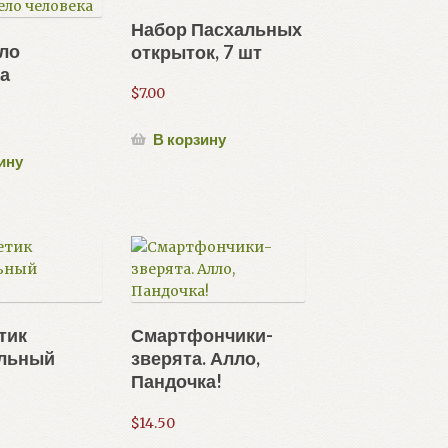
Набор Пасхальных
ело
открыток, 7 шт
а
$
7.00
В корзину
ину
тик
Смартфончики-
льный
зверята. Алло,
к
Пандочка!
$
14.50