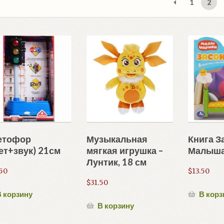
1
2
недав
етофор
Музыкальная
Книга З
ет+звук) 21см
мягкая игрушка –
Малыша
Лунтик, 18 см
50
$
13.50
$
31.50
 корзину
В корз
В корзину