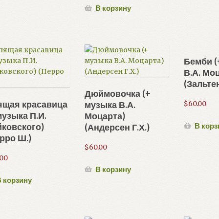
В корзину
Бемби (
В.А. Мо
(Зальтен
Дюймовочка (+
ящая красавица
музыка В.А.
$
60.00
музыка П.И.
Моцарта)
ковского)
В корз
(Андерсен Г.Х.)
рро Ш.)
$
60.00
.00
В корзину
 корзину