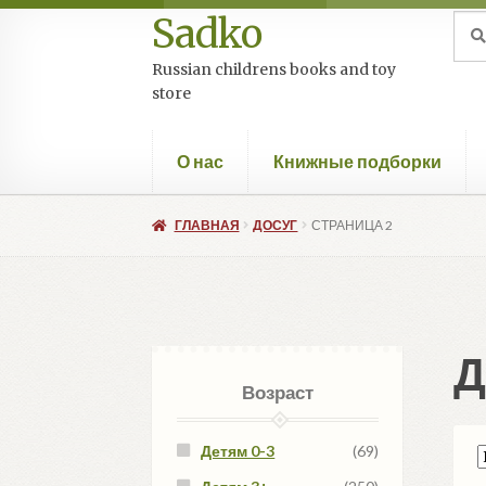
Sadko
Перейти
Перейти
Иск
Пои
к
к
Russian childrens books and toy
навигации
содержимому
store
О нас
Книжные подборки
ГЛАВНАЯ
ДОСУГ
СТРАНИЦА 2
Д
Возраст
Детям 0-3
(69)