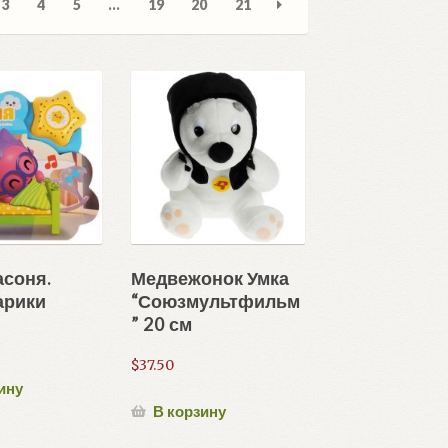
3
4
5
…
19
20
21
ние
асоня.
Медвежонок Умка
рики
“Союзмультфильм
” 20 см
$
37.50
ину
В корзину