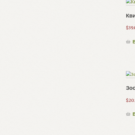
Кви
$
39.
В
Зо
$
20
В