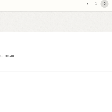
самые
1
2
недав
.com.au