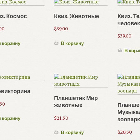
з. Космос
Квиз. Животные
Квиз. Т
человек
00
$
39.00
$
39.00
 корзину
В корзину
В корз
овикторина
Планшетик Мир
.50
Планше
животных
Музыка
$
21.50
 корзину
зоопар
$
20.50
В корзину