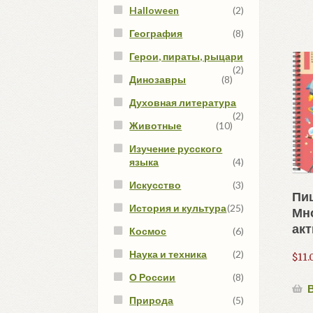
Halloween
(2)
География
(8)
Герои, пираты, рыцари
(2)
Динозавры
(8)
Духовная литература
(2)
Животные
(10)
Изучение русского
языка
(4)
Искусство
(3)
Пи
История и культура
(25)
Мн
акт
Космос
(6)
Наука и техника
(2)
$
11.
О России
(8)
В
Природа
(5)