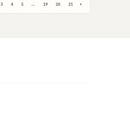
3
4
5
…
19
20
21
ние