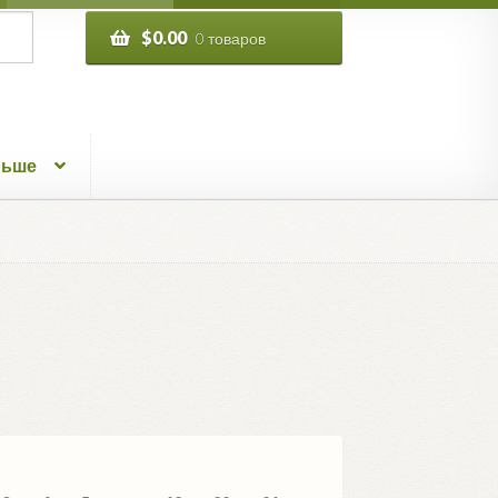
$
0.00
0 товаров
льше
ровка: