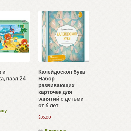
 и
Калейдоскоп букв.
а, пазл 24
Набор
развивающих
карточек для
занятий с детьми
от 6 лет
ину
$
35.00
В корзину