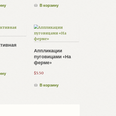
ину
В корзину
ктивная
Аппликации
пуговицами «На
ферме»
$
5.50
ину
В корзину
ровка: