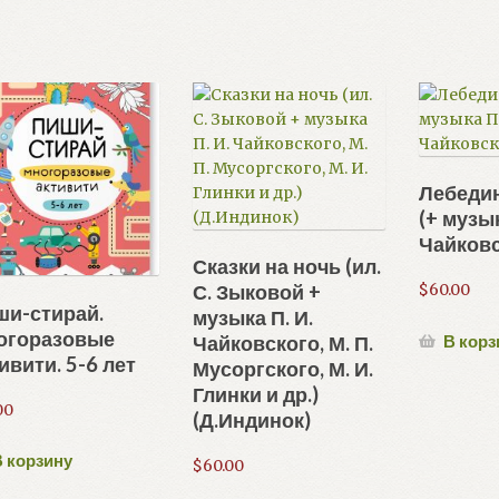
Лебедин
(+ музык
Чайковс
Сказки на ночь (ил.
С. Зыковой +
$
60.00
ши-стирай.
музыка П. И.
огоразовые
В корз
Чайковского, М. П.
ивити. 5-6 лет
Мусоргского, М. И.
Глинки и др.)
00
(Д.Индинок)
 корзину
$
60.00