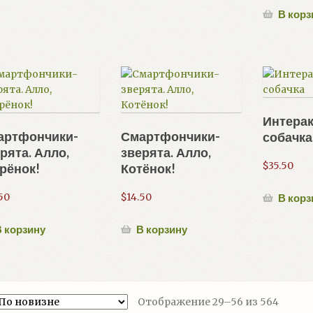
В корз
Интера
артфончики-
Смартфончики-
собачка
рята. Алло,
зверята. Алло,
$
35.50
рёнок!
Котёнок!
50
$
14.50
В корз
 корзину
В корзину
Сорти
Отображение 29–56 из 564