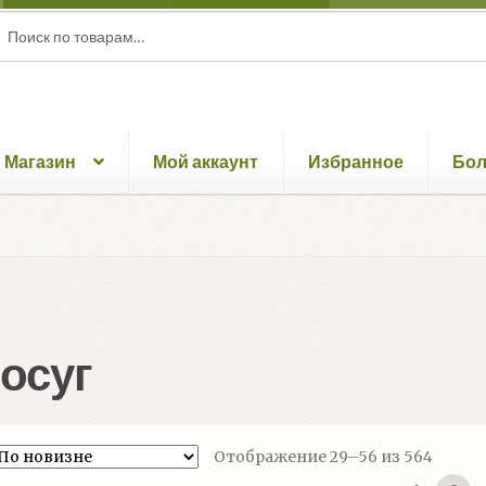
ать:
ск
Магазин
Мой аккаунт
Избранное
Бо
осуг
Сорти
Отображение 29–56 из 564
самые