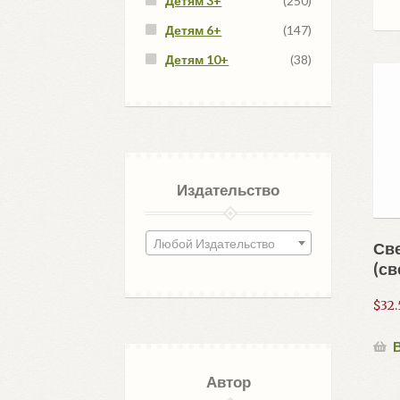
Детям 3+
(250)
Детям 6+
(147)
Детям 10+
(38)
Издательство
Любой Издательство
Св
(св
$
32.
В
Автор