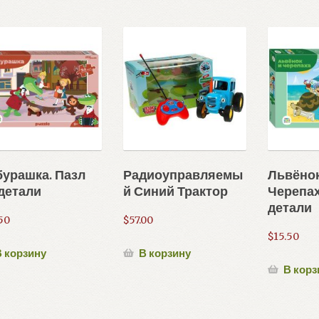
урашка. Пазл
Радиоуправляемы
Львёнок
детали
й Синий Трактор
Черепах
детали
50
$
57.00
$
15.50
 корзину
В корзину
В корз