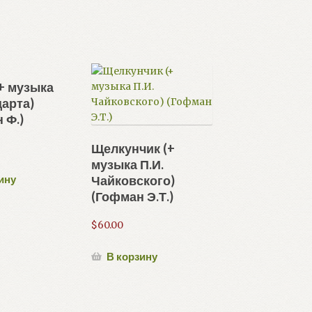
+ музыка
царта)
 Ф.)
Щелкунчик (+
музыка П.И.
Чайковского)
ину
(Гофман Э.Т.)
$
60.00
В корзину