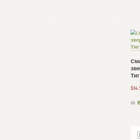
См
зве
Тиг
$
14.
В