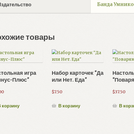
Банда Умнико
Издательство
охожие товары
тольная игра
Набор карточек “Да
Настоль
инус-Плюс”
или Нет. Еда”
“Повар
00
$
7.50
$
37.50
 корзину
В корзину
В корз