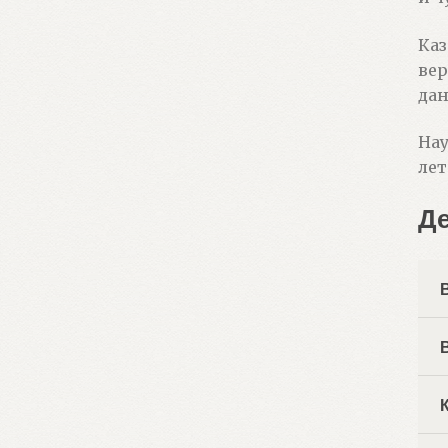
Каз
вер
дан
Нау
лет
Д