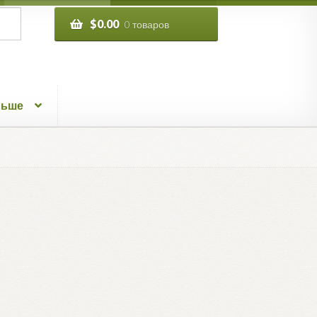
$
0.00
0 товаров
льше