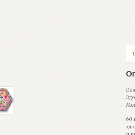
О
Кол
Здо
Мой
60 
здо
и ч