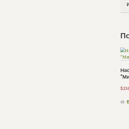
П
Нас
“М
$
23.
В