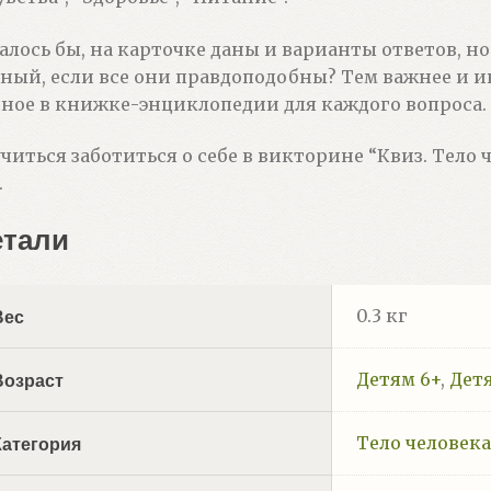
алось бы, на карточке даны и варианты ответов, 
ный, если все они правдоподобны? Тем важнее и и
ное в книжке-энциклопедии для каждого вопроса.
читься заботиться о себе в викторине “Квиз. Тело ч
.
етали
0.3 кг
Вес
Детям 6+
,
Дет
Возраст
Тело человек
Категория