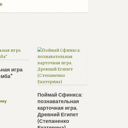
в
ная игра
ямба”
Поймай Сфинкса:
познавательная
ину
карточная игра.
Древний Египет
(Степаненко
Екатерина)