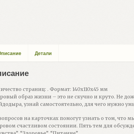
Описание
Детали
писание
ичество страниц: . Формат: 140х110х45 мм
ровый образ жизни – это не скучно и круто. Не д
додыра, узнай самостоятельно, для чего нужно ум
вопросов на карточках помогут узнать о том, что м
ровом счастливом состоянии. Пять тем для обсужден
увства”, “Здоровье”, “Питание”.