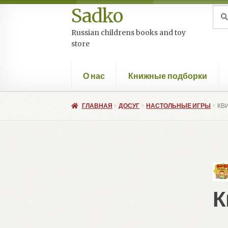
Sadko
Перейти
Перейти
Иск
Пои
к
к
Russian childrens books and toy
навигации
содержимому
store
О нас
Книжные подборки
ГЛАВНАЯ
ДОСУГ
НАСТОЛЬНЫЕ ИГРЫ
КВ
К