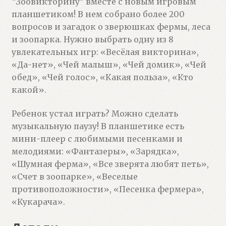
“Зоовикторину” вместе с новым игровым
планшетиком! В нем собрано более 200
вопросов и загадок о зверюшках фермы, леса
и зоопарка. Нужно выбрать одну из 8
увлекательных игр: «Весёлая викторина»,
«Да-нет», «Чей малыш», «Чей домик», «Чей
обед», «Чей голос», «Какая польза», «Кто
какой».
Ребенок устал играть? Можно сделать
музыкальную паузу! В планшетике есть
мини-плеер с любимыми песенками и
мелодиями: «Фантазеры», «Зарядка»,
«Шумная ферма», «Все зверята любят петь»,
«Счет в зоопарке», «Веселые
противоположности», «Песенка фермера»,
«Кукарача».