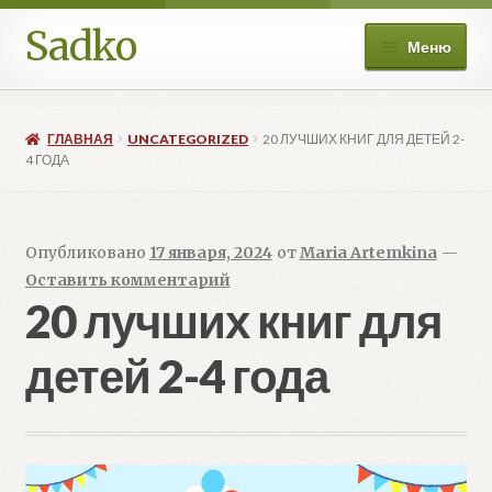
Sadko
Перейти
Перейти
Меню
к
к
навигации
содержимому
О нас
ГЛАВНАЯ
UNCATEGORIZED
20 ЛУЧШИХ КНИГ ДЛЯ ДЕТЕЙ 2-
Книжные подборки
4 ГОДА
Развер
Магазин
вложе
Опубликовано
17 января, 2024
от
Maria Artemkina
—
меню
Мой аккаунт
Оставить комментарий
20 лучших книг для
Избранное
детей 2-4 года
Развер
Больше
вложе
меню