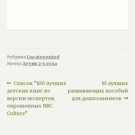
Рубрика
Uncategorized
Метка
Детям 2-4 года
Навигация
Предыдущий:
Следующий:
Список “100 лучших
10 лучших
детских книг по
развивающих пособий
по
версии экспертов,
для дошкольников
записям
опрошенных BBC
Culture”