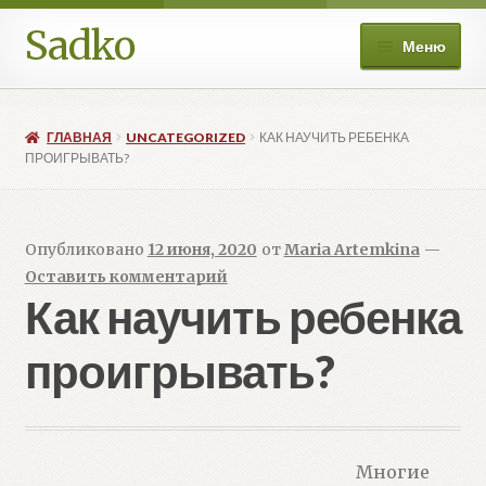
Sadko
Перейти
Перейти
Меню
к
к
навигации
содержимому
О нас
ГЛАВНАЯ
UNCATEGORIZED
КАК НАУЧИТЬ РЕБЕНКА
Книжные подборки
ПРОИГРЫВАТЬ?
Развер
Магазин
вложе
Опубликовано
12 июня, 2020
от
Maria Artemkina
—
меню
Мой аккаунт
Оставить комментарий
Как научить ребенка
Избранное
проигрывать?
Развер
Больше
вложе
меню
Многие