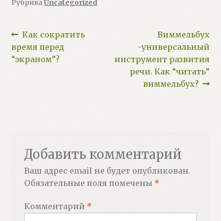
Рубрика
Uncategorized
Навигация
Предыдущий:
Следующий:
Как сократить
Виммельбух
время перед
-универсальный
по
“экраном”?
инструмент развития
записям
речи. Как “читать”
виммельбух?
Добавить комментарий
Ваш адрес email не будет опубликован.
Обязательные поля помечены
*
Комментарий
*