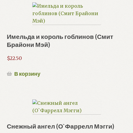
Имельда и король гоблинов (Смит
Брайони Мэй)
$
22.50
В корзину
Снежный ангел (О`Фаррелл Мэгги)