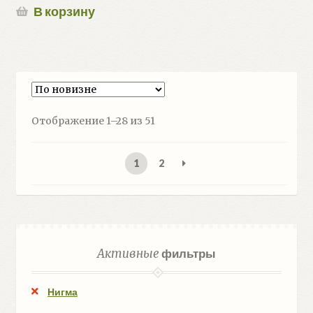
В корзину
Сортировка:
Отображение 1–28 из 51
самые
недавние
1
2
Активные
фильтры
Нигма