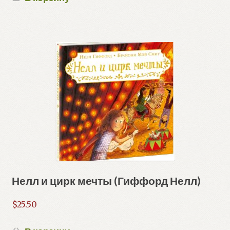
Нелл и цирк мечты (Гиффорд Нелл)
$
25.50