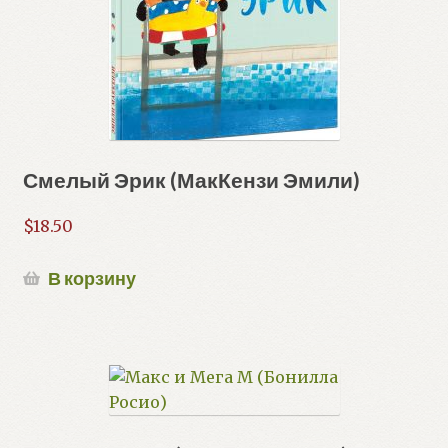
Смелый Эрик (МакКензи Эмили)
$
18.50
В корзину