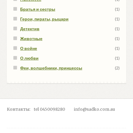
Братья и сестры
(1)
Герои, пираты, рыцари
(1)
Детектив
(1)
Животные
(1)
О войне
(1)
О любви
(1)
Феи, волшебники, принцессы
(2)
Контакты: tel 0450098280 info@sadko.com.au