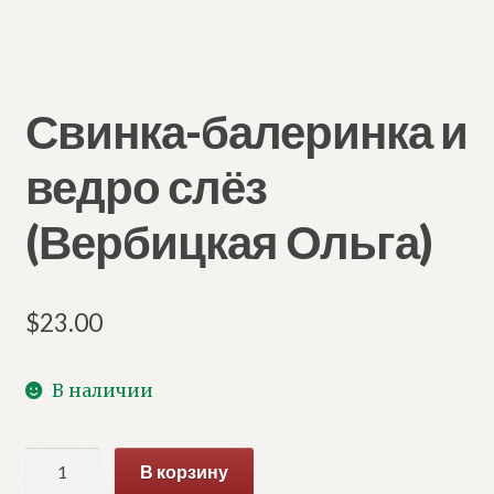
Свинка-балеринка и
ведро слёз
(Вербицкая Ольга)
$
23.00
В наличии
Количество
В корзину
товара