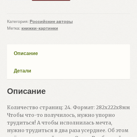
Свинка-
балеринка
и
Категория:
Российские авторы
Метка:
книжки-картинки
ведро
слёз
(Вербицкая
Ольга)
Описание
Детали
Описание
Количество страниц: 24. Формат: 282x222x8мм
Чтобы что-то получилось, нужно упорно
трудиться! А чтобы исполнилась мечта,
нужно трудиться в два раза усерднее. Об этом