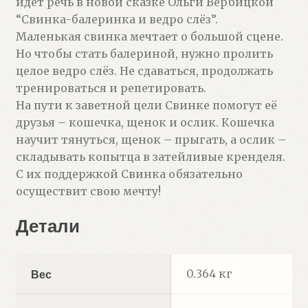
идёт речь в новой сказке Ольги Вербицкой
“Свинка-балеринка и ведро слёз”.
Маленькая свинка мечтает о большой сцене.
Но чтобы стать балериной, нужно пролить
целое ведро слёз. Не сдаваться, продолжать
тренироваться и репетировать.
На пути к заветной цели Свинке помогут её
друзья – кошечка, щенок и ослик. Кошечка
научит тянуться, щенок – прыгать, а ослик –
складывать копытца в затейливые кренделя.
С их поддержкой Свинка обязательно
осуществит свою мечту!
Детали
0.364 кг
Вес