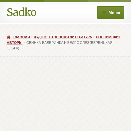
Sadko
Перейти
Перейти
Меню
к
к
навигации
содержимому
О нас
ГЛАВНАЯ
ХУДОЖЕСТВЕННАЯ ЛИТЕРАТУРА
РОССИЙСКИЕ
Книжные подборки
АВТОРЫ
СВИНКА-БАЛЕРИНКА И ВЕДРО СЛЁЗ (ВЕРБИЦКАЯ
ОЛЬГА)
Развер
Магазин
вложе
меню
Мой аккаунт
Избранное
Развер
Больше
вложе
меню