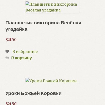
Планшетик викторина Весёлая
угадайка
$
21.50
В избранное
В корзину
Уроки Божьей Коровки
$
21.50