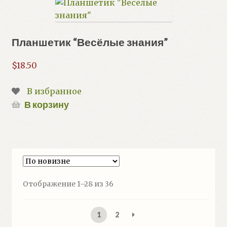
Планшетик “Весёлые знания”
$
18.50
В избранное
В корзину
Сортировка:
Отображение 1–28 из 36
самые
недавние
1
2