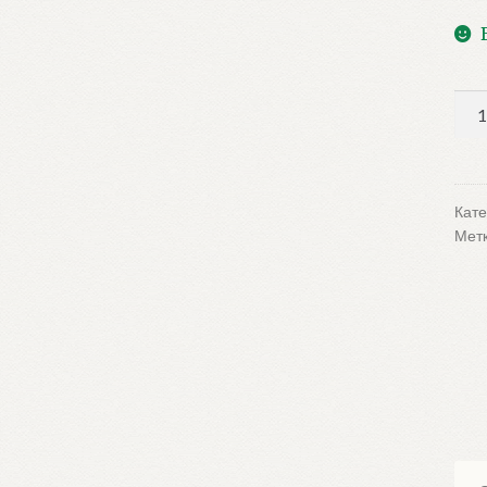
Кол
тов
Зи
зи
Кате
Мет