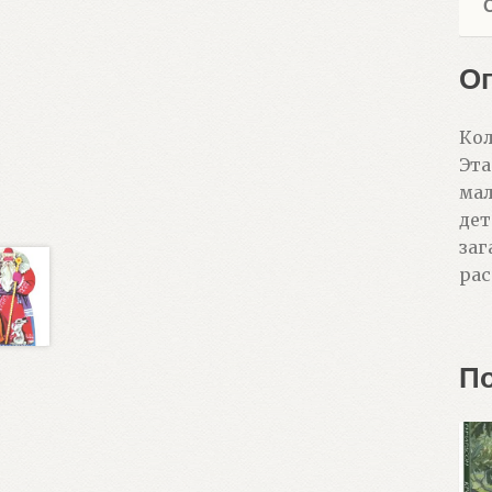
О
Кол
Эта
мал
дет
заг
рас
П