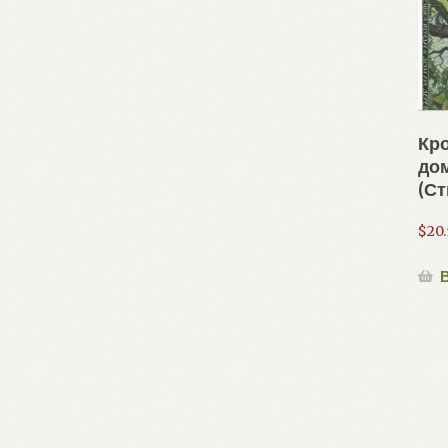
Кр
дом
(Ст
$
20
В