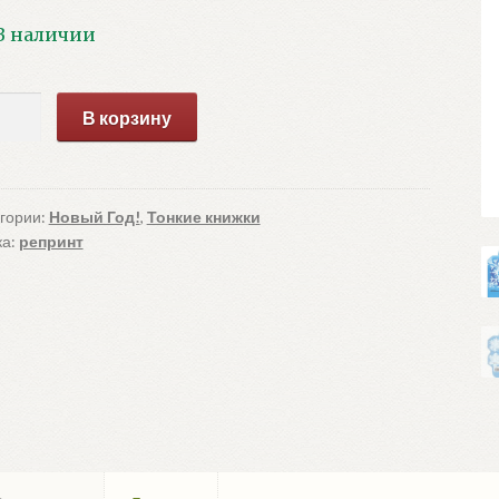
В наличии
ичество
В корзину
ара
мушка-
ма
гории:
Новый Год!
,
Тонкие книжки
ка:
репринт