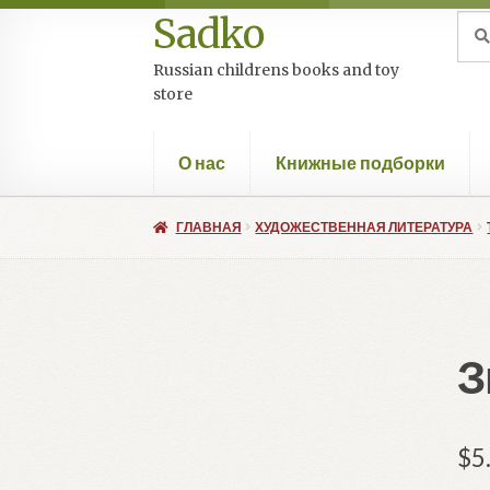
Sadko
Перейти
Перейти
Иск
Пои
к
к
Russian childrens books and toy
навигации
содержимому
store
О нас
Книжные подборки
ГЛАВНАЯ
ХУДОЖЕСТВЕННАЯ ЛИТЕРАТУРА
З
$
5