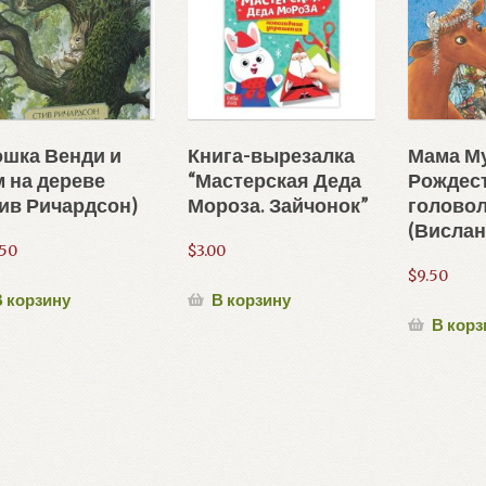
ошка Венди и
Книга-вырезалка
Мама Му
 на дереве
“Мастерская Деда
Рождес
ив Ричардсон)
Мороза. Зайчонок”
голово
(Висла
.50
$
3.00
$
9.50
 корзину
В корзину
В корз