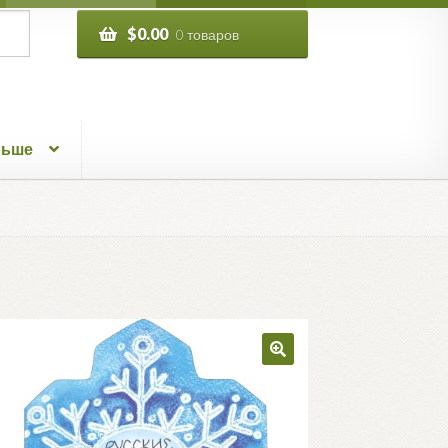
$
0.00
0 товаров
льше
🔍