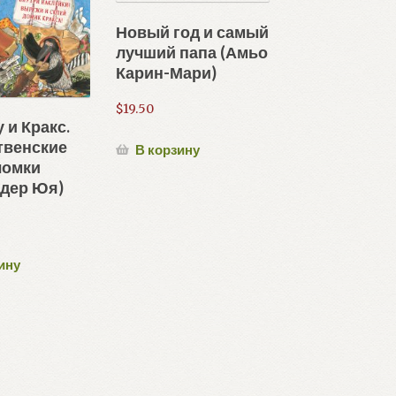
Новый год и самый
лучший папа (Амьо
Карин-Мари)
$
19.50
 и Кракс.
твенские
В корзину
ломки
ндер Юя)
ину