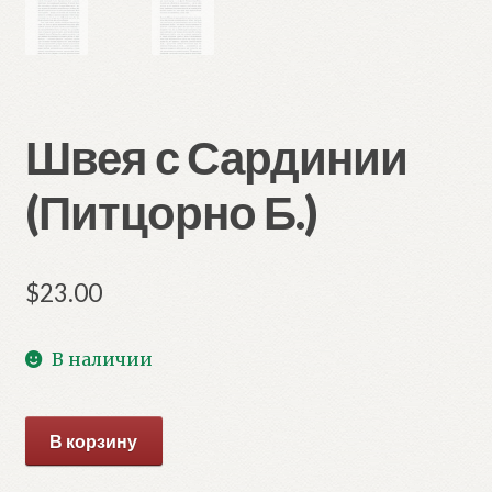
Швея с Сардинии
(Питцорно Б.)
$
23.00
В наличии
Количество
В корзину
товара
Швея