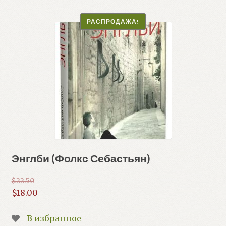
РАСПРОДАЖА!
Энглби (Фолкс Себастьян)
$
22.50
Первоначальная
$
18.00
цена
Текущая
составляла
цена:
В избранное