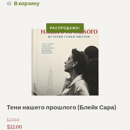
$22.50.
$18.00.
В корзину
РАСПРОДАЖА!
Тени нашего прошлого (Блейк Сара)
$
27.50
Первоначальная
$
22.00