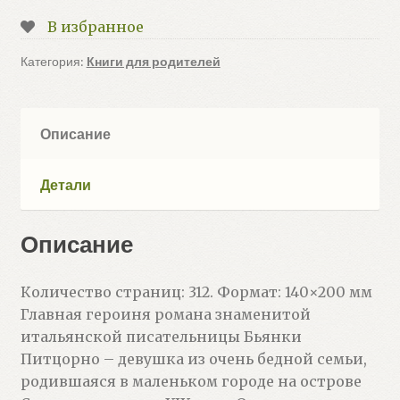
с
В избранное
Сардинии
(Питцорно
Категория:
Книги для родителей
Б.)
Описание
Детали
Описание
Количество страниц: 312. Формат: 140×200 мм
Главная героиня романа знаменитой
итальянской писательницы Бьянки
Питцорно – девушка из очень бедной семьи,
родившаяся в маленьком городе на острове