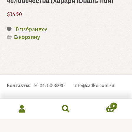
человечества (Харари Юваль Ной)
$
34.50
В избранное
В корзину
Контакты: tel 0450098280 info@sadko.com.au
0
Искать:
Поиск
© Sadko 2026
Работает на Storefront и WooCommerce
.