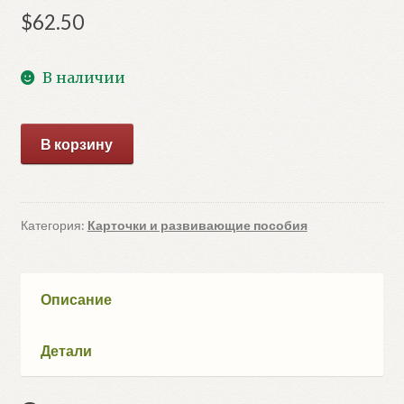
$
62.50
В наличии
Количество
В корзину
товара
Школа
Семи
Гномов.
Категория:
Карточки и развивающие пособия
Годовой
базовый
курс.
Описание
Комплект
1+
Детали