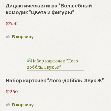
Дидактическая игра “Волшебный
комодик “Цвета и фигуры”
$
27.50
В корзину
Набор карточек “Лого-доббль. Звук Ж”
$
12.50
В корзину