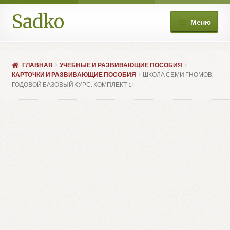
Sadko
Перейти
Перейти
Меню
к
к
навигации
содержимому
О нас
ГЛАВНАЯ
УЧЕБНЫЕ И РАЗВИВАЮЩИЕ ПОСОБИЯ
Книжные подборки
КАРТОЧКИ И РАЗВИВАЮЩИЕ ПОСОБИЯ
ШКОЛА СЕМИ ГНОМОВ.
ГОДОВОЙ БАЗОВЫЙ КУРС. КОМПЛЕКТ 1+
Развер
Магазин
вложе
меню
Мой аккаунт
Избранное
Развер
Больше
вложе
меню