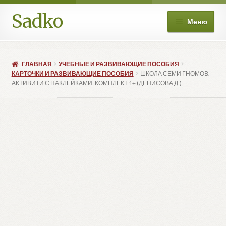
Sadko
Перейти
Перейти
Меню
к
к
навигации
содержимому
О нас
ГЛАВНАЯ
УЧЕБНЫЕ И РАЗВИВАЮЩИЕ ПОСОБИЯ
Книжные подборки
КАРТОЧКИ И РАЗВИВАЮЩИЕ ПОСОБИЯ
ШКОЛА СЕМИ ГНОМОВ.
АКТИВИТИ С НАКЛЕЙКАМИ. КОМПЛЕКТ 1+ (ДЕНИСОВА Д.)
Развер
Магазин
вложе
меню
Мой аккаунт
Избранное
Развер
Больше
вложе
меню