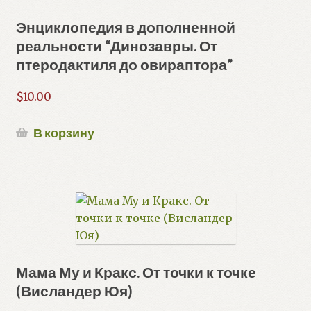
Энциклопедия в дополненной
реальности “Динозавры. От
птеродактиля до овираптора”
$
10.00
В корзину
Мама Му и Кракс. От точки к точке
(Висландер Юя)