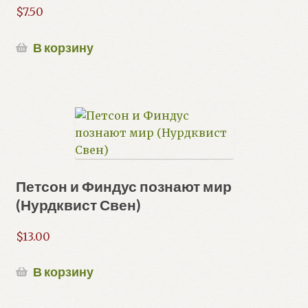
$
7.50
В корзину
Петсон и Финдус познают мир
(Нурдквист Свен)
$
13.00
В корзину