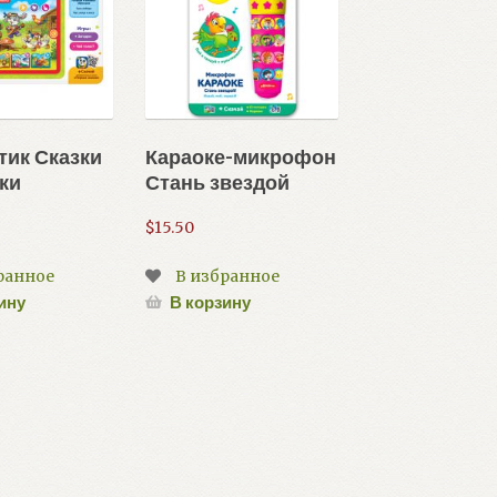
ик Сказки
Караоке-микрофон
ки
Стань звездой
$
15.50
ранное
В избранное
ину
В корзину