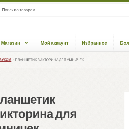
ать:
ск
Магазин
Мой аккаунт
Избранное
Бо
ЗВУКОМ
ПЛАНШЕТИК ВИКТОРИНА ДЛЯ УМНИЧЕК
ланшетик
икторина для
мничек