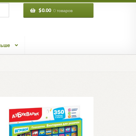
$
0.00
0 товаров
льше