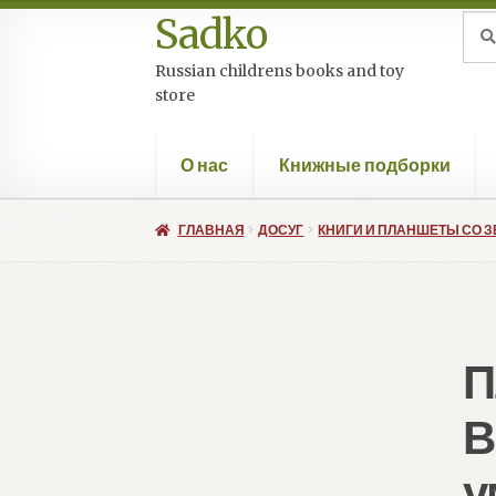
Sadko
Перейти
Перейти
Иск
Пои
к
к
Russian childrens books and toy
навигации
содержимому
store
О нас
Книжные подборки
ГЛАВНАЯ
ДОСУГ
КНИГИ И ПЛАНШЕТЫ СО 
П
В
у