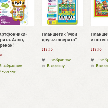
артфончики-
Планшетик “Мои
Планшет
рята. Алло,
друзья зверята”
и потеш
рёнок!
$
18.50
$
18.50
50
В избранное
В изб
В избранное
В корзину
В корз
 корзину