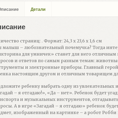
Описание
Детали
писание
ичество страниц: . Формат: 24,3 х 23,6 х 1,6 см
ш малыш – любознательный почемучка? Тогда инт
кторина для умничек» станет для него отличным п
росов и ответов по самым разным темам: животн
трументы и электронные приборы. Главный герой 
енка настоящим другом и отличным товарищем дл
дложите ребенку выбрать одну из увлекательных иг
гадай – я отгадаю!», «Да – нет». Ребенок будет уг
нспорта и музыкальных инструментов, отгадывать 
росы. А в игре «Загадай – я отгадаю» ребенок буд
дмет, изображенный на картинке – а робот Робби 