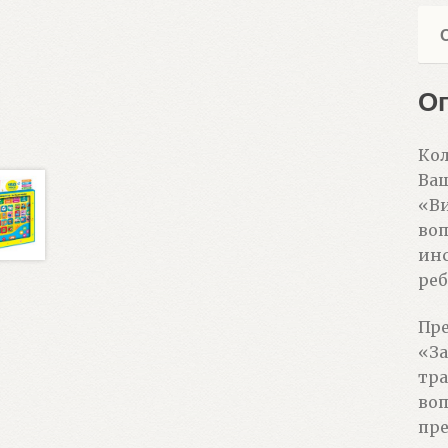
О
Кол
Ва
«Ви
воп
инс
реб
Пре
«За
тра
воп
пре