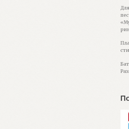
Для
пес
«Му
рин
Пла
сти
Бат
Раз
П