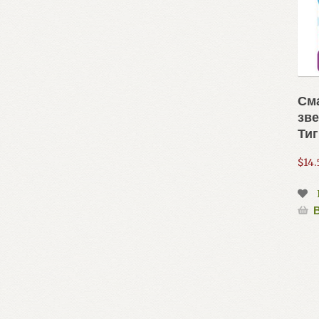
См
зве
Тиг
$
14.
В