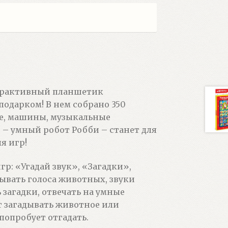
ерактивный планшетик
одарком! В нем собрано 350
ые, машины, музыкальные
– умный робот Робби – станет для
я игр!
р: «Угадай звук», «Загадки»,
адывать голоса животных, звуки
загадки, отвечать на умные
ет загадывать животное или
попробует отгадать.