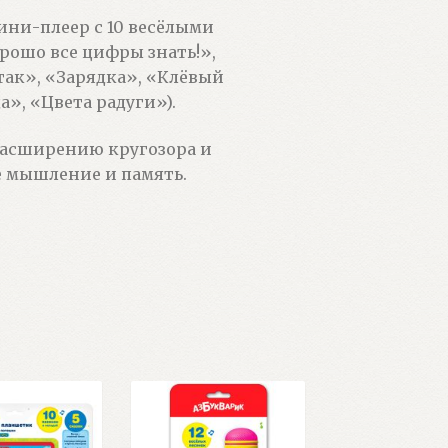
ини-плеер с 10 весёлыми
рошо все цифры знать!»,
так», «Зарядка», «Клёвый
а», «Цвета радуги»).
расширению кругозора и
е мышление и память.