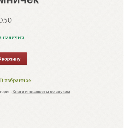
0.50
В наличии
ичество
В корзину
ара
аншетик
кторина
В избранное
ничек
гория:
Книги и планшеты со звуком