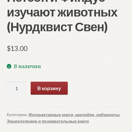
изучают животных
(Нурдквист Свен)
$
13.00
В наличии
Количество
В корзину
товара
Петсон
и
Финдус
Категории:
Интерактивные книги, наклейки, лабиринты
,
Энциклопедии и познавательные книги
изучают
животных