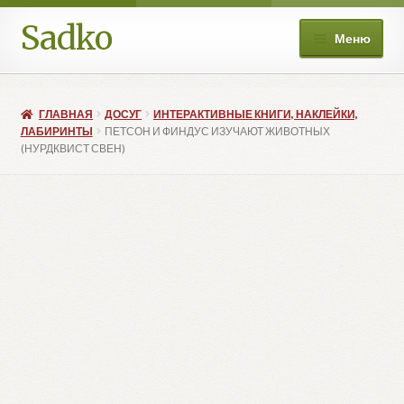
Sadko
Перейти
Перейти
Меню
к
к
навигации
содержимому
О нас
ГЛАВНАЯ
ДОСУГ
ИНТЕРАКТИВНЫЕ КНИГИ, НАКЛЕЙКИ,
Книжные подборки
ЛАБИРИНТЫ
ПЕТСОН И ФИНДУС ИЗУЧАЮТ ЖИВОТНЫХ
(НУРДКВИСТ СВЕН)
Развер
Магазин
вложе
меню
Мой аккаунт
Избранное
Развер
Больше
вложе
меню