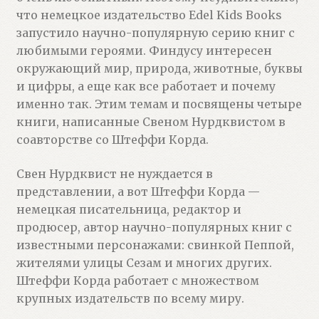
что немецкое издательство Edel Kids Books
запустило научно-популярную серию книг с
любимыми героями. Финдусу интересен
окружающий мир, природа, животные, буквы
и цифры, а еще как все работает и почему
именно так. Этим темам и посвящены четыре
книги, написанные Свеном Нурдквистом в
соавторстве со Штеффи Корда.
Свен Нурдквист не нуждается в
представлении, а вот Штеффи Корда —
немецкая писательница, редактор и
продюсер, автор научно-популярных книг с
известными персонажами: свинкой Пеппой,
жителями улицы Сезам и многих других.
Штеффи Корда работает с множеством
крупных издательств по всему миру.