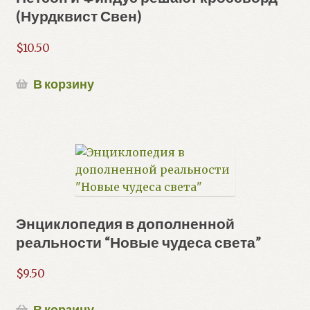
(Нурдквист Свен)
$
10.50
В корзину
Энциклопедия в дополненной
реальности “Новые чудеса света”
$
9.50
В корзину