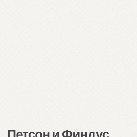
Петсон и Финдус