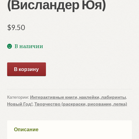
(Висландер Юя)
$
9.50
В наличии
Количество
В корзину
товара
Мама
Му
и
Категории:
Интерактивные книги, наклейки, лабиринты
,
Новый Год!
,
Творчество (раскраски, рисование, лепка)
Кракс.
Рождественские
головоломки
(Висландер
Описание
Юя)