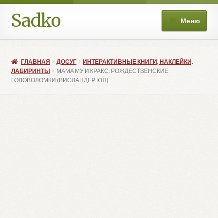
Sadko
Перейти
Перейти
Меню
к
к
навигации
содержимому
О нас
ГЛАВНАЯ
ДОСУГ
ИНТЕРАКТИВНЫЕ КНИГИ, НАКЛЕЙКИ,
Книжные подборки
ЛАБИРИНТЫ
МАМА МУ И КРАКС. РОЖДЕСТВЕНСКИЕ
ГОЛОВОЛОМКИ (ВИСЛАНДЕР ЮЯ)
Развер
Магазин
вложе
меню
Мой аккаунт
Избранное
Развер
Больше
вложе
меню