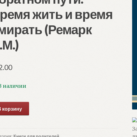
ремя жить и время
мирать (Ремарк
.М.)
2.00
В наличии
ичество
В корзину
ара
падном
онте
гория:
Книги для родителей