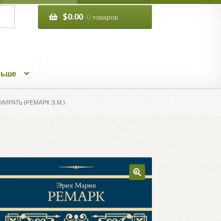
$
0.00
0 товаров
льше
ИРАТЬ (РЕМАРК Э.М.)
🔍