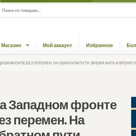
ать:
ск
Магазин
Мой аккаунт
Избранное
Бо
ДНОМ ФРОНТЕ БЕЗ ПЕРЕМЕН. НА ОБРАТНОМ ПУТИ. ВРЕМЯ ЖИТЬ И ВРЕМЯ УМ
а Западном фронте
ез перемен. На
братном пути.