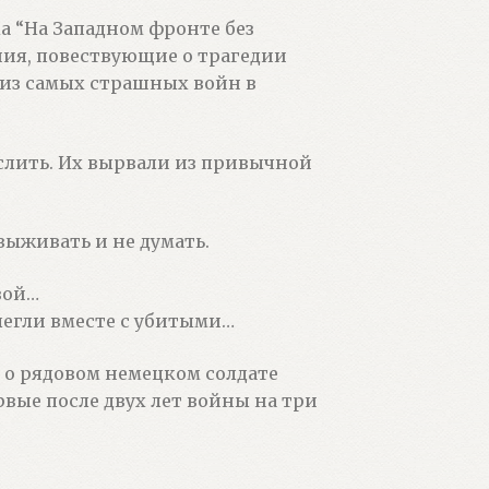
 “На Западном фронте без
дения, повествующие о трагедии
 из самых страшных войн в
лить. Их вырвали из привычной
выживать и не думать.
вой…
легли вместе с убитыми…
т о рядовом немецком солдате
вые после двух лет войны на три