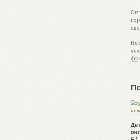
Он 
гор
сво
Но 
чел
фро
П
Дет
он
Е.)