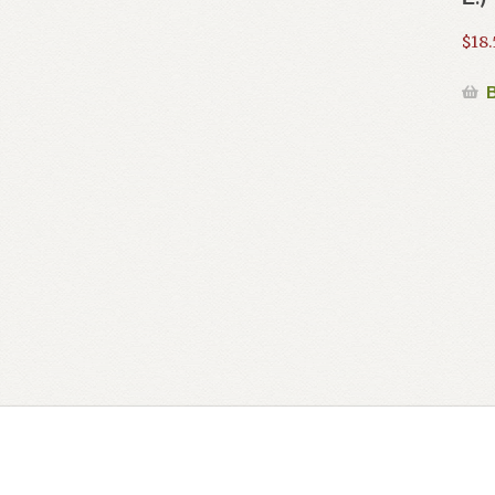
$
18.
В