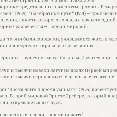
ичество страниц: 768. Формат: 138х212 мм
борнике представлены знаменитые романы Ремарка
емен” (1929), “На обратном пути” (1931) – произве
оления, юность которого совпала с началом одной
ории человечества – Первой мировой.
да-то они были юношами, учившимися жить и мыс
ни и швырнули в кровавую грязь войны.
ерь они – пушечное мясо. Солдаты. И учатся они – 
ячи и тысячи навеки лягут на полях Первой миро
ячи и тысячи вернувшихся еще пожалеют, что не 
ан “Время жить и время умирать” (1954) повествуе
мен Второй мировой Эрнсте Гребере, который впер
ели отправляется в отпуск.
 бесценные недели – времени жить!..