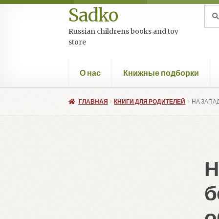
Sadko
Перейти
Перейти
Иск
Пои
к
к
Russian childrens books and toy
навигации
содержимому
store
О нас
Книжные подборки
ГЛАВНАЯ
КНИГИ ДЛЯ РОДИТЕЛЕЙ
НА ЗАПА
Н
б
о