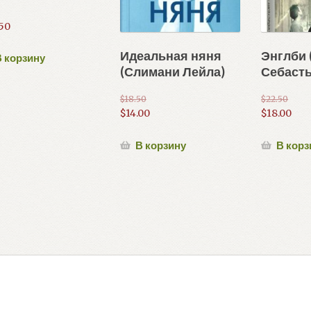
50
Идеальная няня
Энглби 
 корзину
(Слимани Лейла)
Себасть
$
18.50
$
22.50
Первоначальная
Первонач
$
14.00
$
18.00
цена
Текущая
цена
Текущая
составляла
цена:
составля
цена:
В корзину
В корз
$18.50.
$14.00.
$22.50.
$18.00.