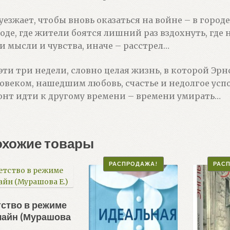
уезжает, чтобы вновь оказаться на войне – в город
оде, где жители боятся лишний раз вздохнуть, где
и мысли и чувства, иначе – расстрел…
эти три недели, словно целая жизнь, в которой Эр
овеком, нашедшим любовь, счастье и недолгое усп
нт идти к другому времени – времени умирать…
охожие товары
РАСПРОДАЖА!
РАС
ство в режиме
лайн (Мурашова