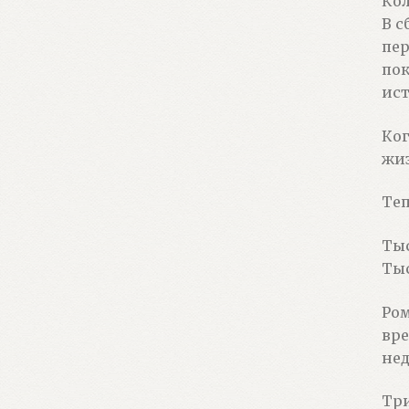
Кол
В с
пер
пок
ист
Ког
жиз
Теп
Тыс
Тыс
Ром
вре
нед
Три