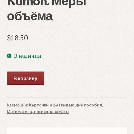
Kumon. Меры
объёма
$
18.50
В наличии
Количество
В корзину
товара
Kumon.
Меры
объёма
Категории:
Карточки и развивающие пособия
,
Математика, логика, шахматы