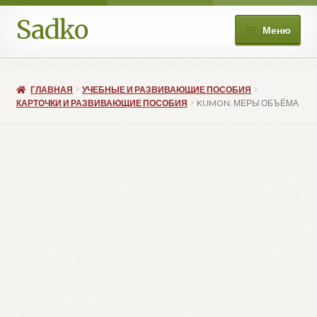
Sadko
Перейти
Перейти
Меню
к
к
навигации
содержимому
О нас
ГЛАВНАЯ
УЧЕБНЫЕ И РАЗВИВАЮЩИЕ ПОСОБИЯ
Книжные подборки
КАРТОЧКИ И РАЗВИВАЮЩИЕ ПОСОБИЯ
KUMON. МЕРЫ ОБЪЁМА
Развер
Магазин
вложе
меню
Мой аккаунт
Избранное
Развер
Больше
вложе
меню