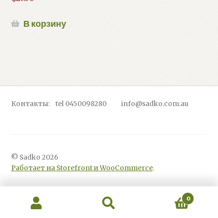
В корзину
Контакты: tel 0450098280 info@sadko.com.au
© Sadko 2026
Работает на Storefront и WooCommerce
.
0
Искать:
Поиск