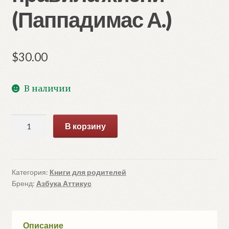
(Паппадимас А.)
$
30.00
В наличии
Количество
В корзину
товара
Киану
Ривз:
победы,
Категория:
Книги для родителей
Бренд:
Азбука Аттикус
печали
и
правила
жизни
Описание