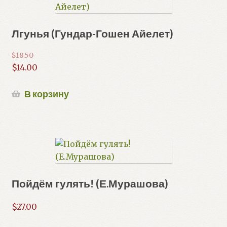
Лгунья (Гундар-Гошен Айелет)
$
18.50
Первоначальная
$
14.00
цена
Текущая
составляла
цена:
В корзину
$18.50.
$14.00.
Пойдём гулять! (Е.Мурашова)
$
27.00