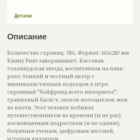
(Паппадимас
А.)
Детали
Описание
Количество страниц: 384. Формат: 145х210 мм
Киану Ривз завораживает. Кассовая
голливудская звезда, воспитанная на панк-
роке; тонкий и честный актер с
минималистичным подходом к игре;
скромный “бойфренд всего интернета”;
гранжевый басист; знаток мотоциклов; мем
во плоти. Этот человек побывал
путешественником во времени (и не раз),
косноязычным подростком (и не одним),
безумным ученым, цифровым мессией,
усталым киллером…