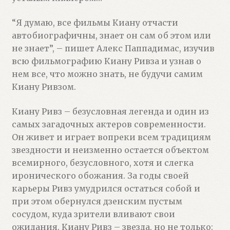
“Я думаю, все фильмы Киану отчасти
автобиографичны, знает он сам об этом или
не знает”, – пишет Алекс Паппадимас, изучив
всю фильмографию Киану Ривза и узнав о
нем все, что можно знать, не будучи самим
Киану Ривзом.
Киану Ривз – безусловная легенда и один из
самых загадочных актеров современности.
Он живет и играет вопреки всем традициям
звездности и неизменно остается объектом
всемирного, безусловного, хотя и слегка
иронического обожания. За годы своей
карьеры Ривз умудрился остаться собой и
при этом обернулся дзенским пустым
сосудом, куда зрители вливают свои
ожидания. Киану Ривз – звезда, но не только: