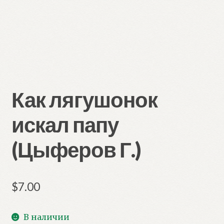
Как лягушонок
искал папу
(Цыферов Г.)
$
7.00
В наличии