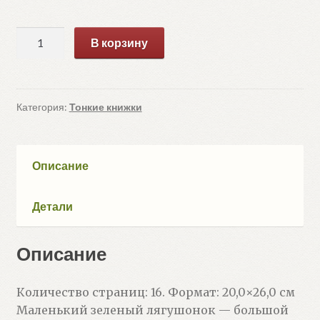
Количество
В корзину
товара
Как
лягушонок
искал
Категория:
Тонкие книжки
папу
(Цыферов
Г.)
Описание
Детали
Описание
Количество страниц: 16. Формат: 20,0×26,0 см
Маленький зеленый лягушонок — большой