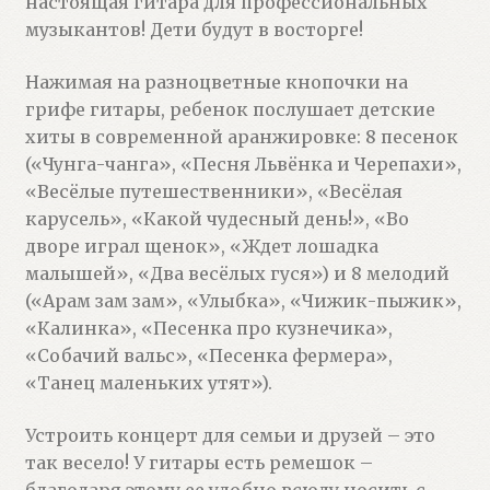
настоящая гитара для профессиональных
музыкантов! Дети будут в восторге!
Нажимая на разноцветные кнопочки на
грифе гитары, ребенок послушает детские
хиты в современной аранжировке: 8 песенок
(«Чунга-чанга», «Песня Львёнка и Черепахи»,
«Весёлые путешественники», «Весёлая
карусель», «Какой чудесный день!», «Во
дворе играл щенок», «Ждет лошадка
малышей», «Два весёлых гуся») и 8 мелодий
(«Арам зам зам», «Улыбка», «Чижик-пыжик»,
«Калинка», «Песенка про кузнечика»,
«Собачий вальс», «Песенка фермера»,
«Танец маленьких утят»).
Устроить концерт для семьи и друзей – это
так весело! У гитары есть ремешок –
благодаря этому ее удобно всюду носить с