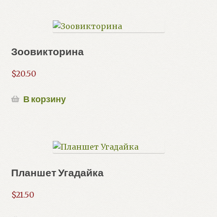
Зоовикторина
$
20.50
В корзину
Планшет Угадайка
$
21.50