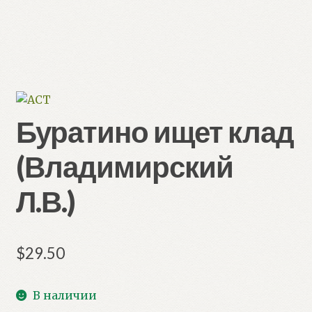
Буратино ищет клад
(Владимирский
Л.В.)
$
29.50
В наличии