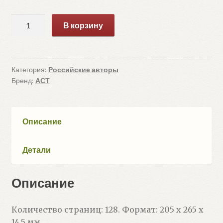
Количество
В корзину
товара
Буратино
ищет
клад
Категория:
Российские авторы
Бренд:
АСТ
(Владимирский
Л.В.)
Описание
Детали
Описание
Количество страниц: 128. Формат: 205 х 265 x
14.5 мм