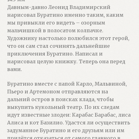
Давным-давно Леонид Владимирский
нарисовал Буратино именно таким, каким
мы привыкли его видеть – озорным
мальчишкой в полосатом колпачке.
Художнику настолько полюбился этот герой,
что он сам стал сочинять дальнейшие
приключения Буратино. Написал и
нарисовал целую книжку. Теперь она перед
вами.
Буратино вместе с папой Карло, Мальвиной,
Пьеро и Артемоном отправляются на
дальний остров в поисках клада, чтобы
выкупить кукольный театр. По их следам
идут известные злодеи: Карабас Барабас, лиса
Алиса и кот Базилио. Удастся ли осуществить
задуманное Буратино и его друзьям или им
придётся отказаться от самого главного в