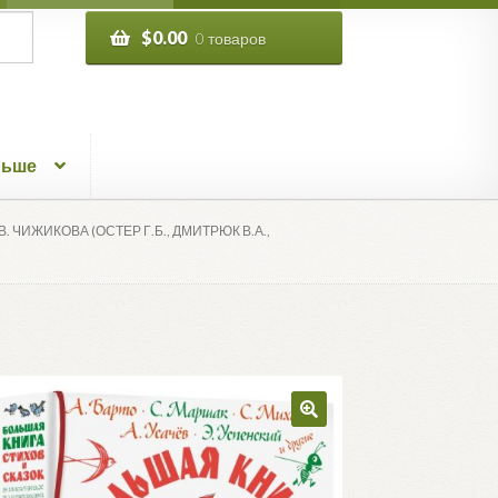
$
0.00
0 товаров
льше
 ЧИЖИКОВА (ОСТЕР Г.Б., ДМИТРЮК В.А.,
🔍