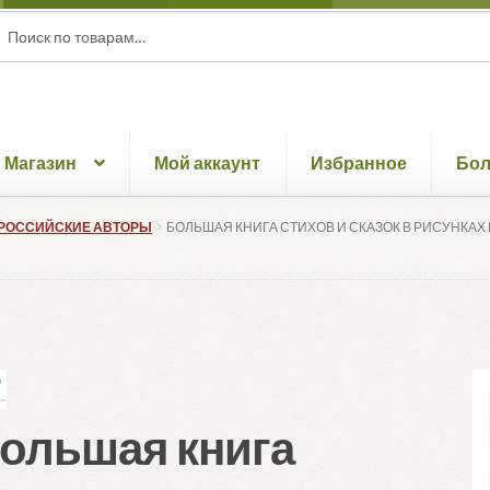
ать:
ск
Магазин
Мой аккаунт
Избранное
Бо
РОССИЙСКИЕ АВТОРЫ
БОЛЬШАЯ КНИГА СТИХОВ И СКАЗОК В РИСУНКАХ В.
ольшая книга