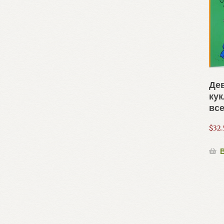
Де
кук
все
$
32.
В