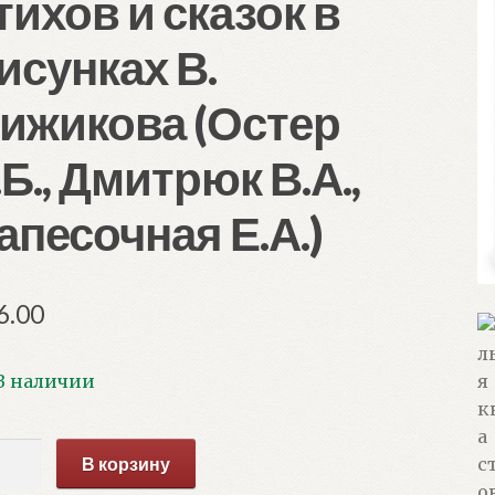
тихов и сказок в
исунках В.
ижикова (Остер
.Б., Дмитрюк В.А.,
апесочная Е.А.)
6.00
В наличии
ичество
В корзину
ара