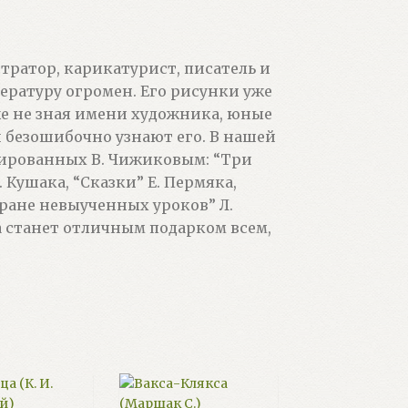
ратор, карикатурист, писатель и
ературу огромен. Его рисунки уже
е не зная имени художника, юные
 безошибочно узнают его. В нашей
ированных В. Чижиковым: “Три
Кушака, “Сказки” Е. Пермяка,
стране невыученных уроков” Л.
а станет отличным подарком всем,