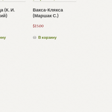
 (К. И.
Вакса-Клякса
ий)
(Маршак С.)
$
15.00
ину
В корзину