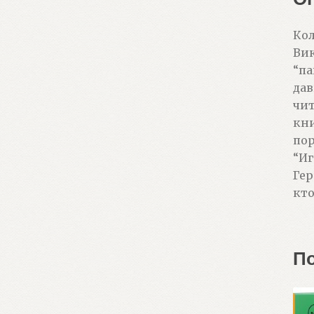
Кол
Вик
“па
дав
чит
кни
пор
“Иг
Гер
кто
П