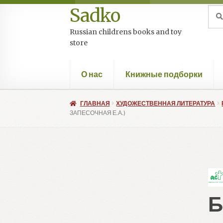
Sadko
Перейти
Перейти
Иск
Пои
к
к
Russian childrens books and toy
навигации
содержимому
store
О нас
Книжные подборки
ГЛАВНАЯ
ХУДОЖЕСТВЕННАЯ ЛИТЕРАТУРА
ЗАПЕСОЧНАЯ Е.А.)
Б