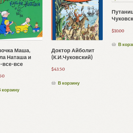
Путаница
Чуковск
$
10.00
В корз
вочка Маша,
Доктор Айболит
ла Наташа и
(К.И.Чуковский)
-все-все
$
43.50
50
В корзину
 корзину