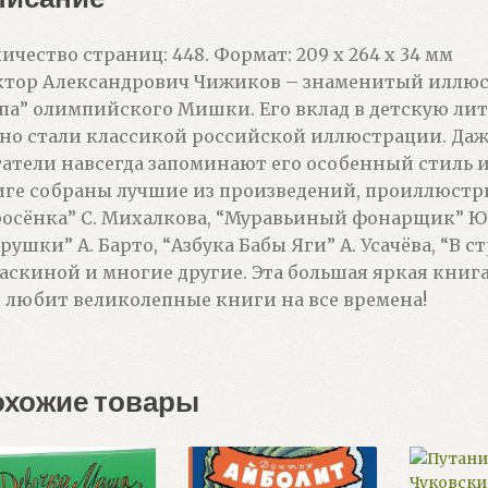
ичество страниц: 448. Формат: 209 х 264 x 34 мм
тор Александрович Чижиков – знаменитый иллюст
па” олимпийского Мишки. Его вклад в детскую лит
но стали классикой российской иллюстрации. Даж
атели навсегда запоминают его особенный стиль и
ге собраны лучшие из произведений, проиллюстр
осёнка” С. Михалкова, “Муравьиный фонарщик” Ю. 
рушки” А. Барто, “Азбука Бабы Яги” А. Усачёва, “В 
аскиной и многие другие. Эта большая яркая книг
 любит великолепные книги на все времена!
охожие товары