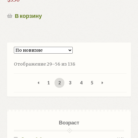
В корзину
Сортировка:
Отображение 29–56 из 138
самые
недавние
1
2
3
4
5
Возраст