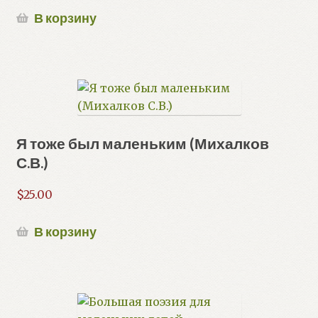
меню
Развер
Учебные и развивающие пособия
В корзину
вложе
меню
Книги для родителей
Новый Год!
Мой аккаунт
Я тоже был маленьким (Михалков
С.В.)
Избранное
$
25.00
Развер
Больше
вложе
меню
В корзину