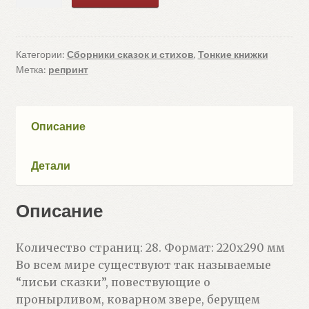
товара
Лиса
и
волк
Категории:
Сборники сказок и стихов
,
Тонкие книжки
Метка:
репринт
Описание
Детали
Описание
Количество страниц: 28. Формат: 220х290 мм
Во всем мире существуют так называемые
“лисьи сказки”, повествующие о
пронырливом, коварном звере, берущем