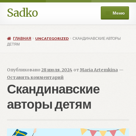
Sadko
Перейти
Перейти
Меню
к
к
навигации
содержимому
О нас
ГЛАВНАЯ
UNCATEGORIZED
СКАНДИНАВСКИЕ АВТОРЫ
Книжные подборки
ДЕТЯМ
Развер
Магазин
вложе
Опубликовано
28 июля, 2024
от
Maria Artemkina
—
меню
Мой аккаунт
Оставить комментарий
Скандинавские
Избранное
авторы детям
Развер
Больше
вложе
меню