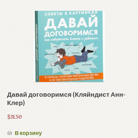
Давай договоримся (Кляйндист Анн-
Клер)
$
31.50
В корзину