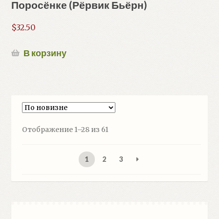
Поросёнке (Рёрвик Бьёрн)
$
32.50
В корзину
Сортировка:
Отображение 1–28 из 61
самые
недавние
1
2
3