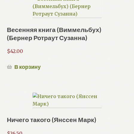
Весенняя книга (Виммельбух)
(Бернер Ротраут Сузанна)
$
42.00
В корзину
Ничего такого (Янссен Марк)
$
26.50