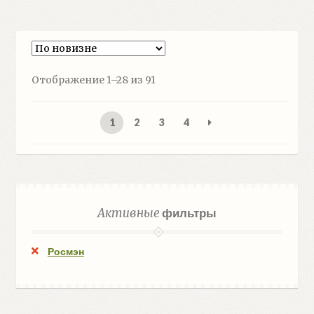
Сортировка:
Отображение 1–28 из 91
самые
недавние
1
2
3
4
Активные
фильтры
Росмэн