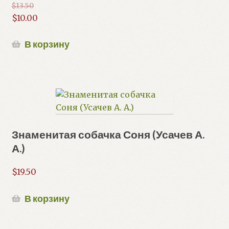
$
13.50
Первоначальная
$
10.00
цена
Текущая
составляла
цена:
В корзину
$13.50.
$10.00.
Знаменитая собачка Соня (Усачев А.
А.)
$
19.50
В корзину