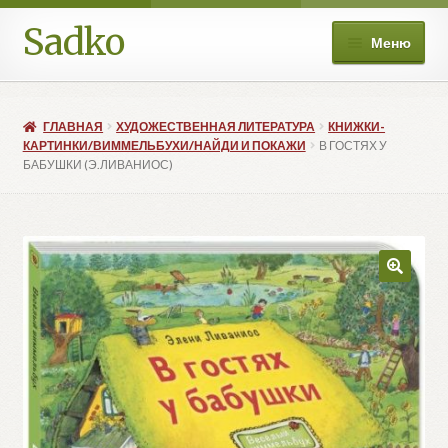
Sadko
Перейти
Перейти
Меню
к
к
навигации
содержимому
О нас
ГЛАВНАЯ
ХУДОЖЕСТВЕННАЯ ЛИТЕРАТУРА
КНИЖКИ-
Книжные подборки
КАРТИНКИ/ВИММЕЛЬБУХИ/НАЙДИ И ПОКАЖИ
В ГОСТЯХ У
БАБУШКИ (Э.ЛИВАНИОС)
Развер
Магазин
вложе
меню
Мой аккаунт
Избранное
Развер
Больше
вложе
меню