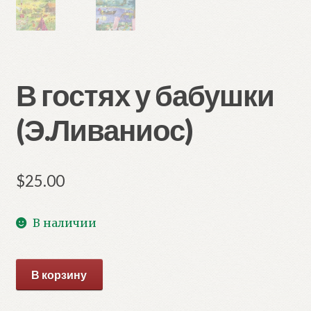
В гостях у бабушки
(Э.Ливаниос)
$
25.00
В наличии
Количество
В корзину
товара
В