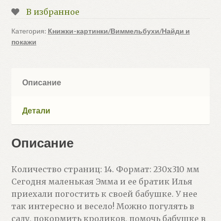
гостях
В избранное
у
бабушки
Категория:
Книжки-картинки/Виммельбухи/Найди и
покажи
(Э.Ливаниос)
Описание
Детали
Описание
Количество страниц: 14. Формат: 230х310 мм
Сегодня маленькая Эмма и ее братик Илья
приехали погостить к своей бабушке. У нее
так интересно и весело! Можно погулять в
саду, покормить кроликов, помочь бабушке в