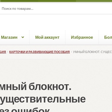
ать:
ск
Магазин
Мой аккаунт
Избранное
Бо
БИЯ
КАРТОЧКИ И РАЗВИВАЮЩИЕ ПОСОБИЯ
УМНЫЙ БЛОКНОТ. СУЩЕ
мный блокнот.
уществительные
ез ошибок