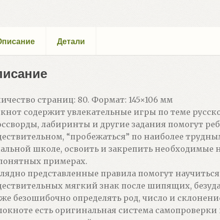
Описание
Детали
писание
ичество страниц: 80. Формат: 145×106 мм
кнот содержит увлекательные игры по теме русско
ссворды, лабиринты и другие задания помогут ребё
ествительном, “пробежаться” по наиболее трудны
альной школе, освоить и закрепить необходимые
понятных примерах.
лядно представленные правила помогут научиться
ествительных мягкий знак после шипящих, безуд
же безошибочно определять род, число и склонен
локноте есть оригинальная система самопроверки 