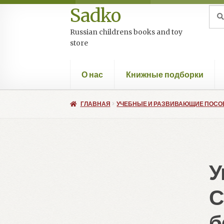
Sadko
Перейти
Перейти
Иск
Пои
к
к
Russian childrens books and toy
навигации
содержимому
store
О нас
Книжные подборки
ГЛАВНАЯ
УЧЕБНЫЕ И РАЗВИВАЮЩИЕ ПОСО
У
С
б