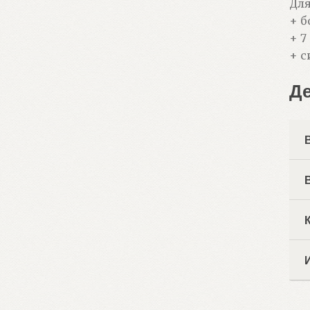
Для
+ б
+ 7
+ с
Д