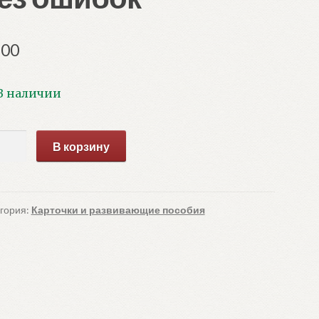
.00
В наличии
ичество
В корзину
ара
ный
кнот.
ществительные
гория:
Карточки и развивающие пособия
ибок