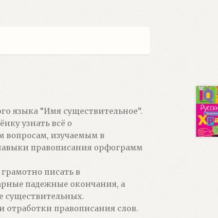
го языка “Имя существительное”.
нку узнать всё о
м вопросам, изучаемым в
 навыки правописания орфограмм
 грамотно писать в
арные падежные окончания, а
ие существительных.
и отработки правописания слов.