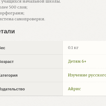
 учащихся начальной школы.
олее 500 слов;
 орфограмм;
истема самопроверки.
етали
0.1 кг
Вес
Детям 6+
Возраст
Изучение русског
Категория
Айрис
Издательство